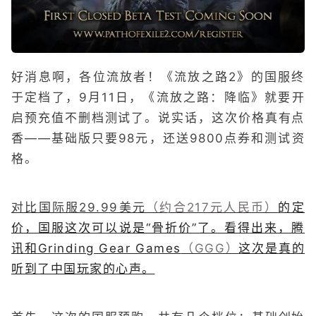
好消息啊，各位流放者！《流放之路2》的国服终
于定档了，9月11日，《流放之路：降临》就要开
启预充值不删档测试了。说实话，这次价格真有点
香——基础版只要98元，还送9800点券和测试资
格。
对比国际服29.99美元
（约合217元人民币）
的定
价，国服这次可以说是“骨折价”了。看得出来，腾
讯和Grinding Gear Games
（GGG）
这次是真的
听到了中国玩家的心声。