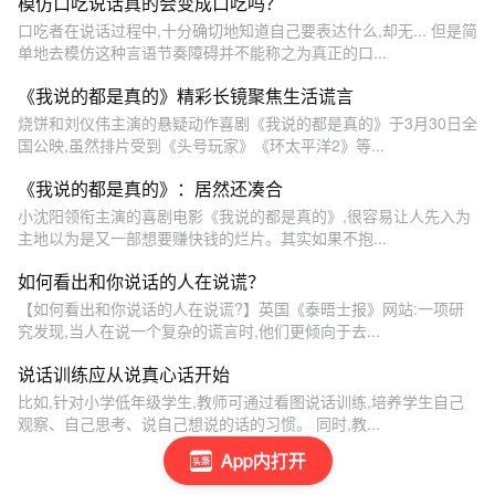
模仿口吃说话真的会变成口吃吗？
口吃者在说话过程中,十分确切地知道自己要表达什么,却无... 但是简
单地去模仿这种言语节奏障碍并不能称之为真正的口...
《我说的都是真的》精彩长镜聚焦生活谎言
烧饼和刘仪伟主演的悬疑动作喜剧《我说的都是真的》于3月30日全
国公映,虽然排片受到《头号玩家》《环太平洋2》等...
《我说的都是真的》：居然还凑合
小沈阳领衔主演的喜剧电影《我说的都是真的》,很容易让人先入为
主地以为是又一部想要赚快钱的烂片。其实如果不抱...
如何看出和你说话的人在说谎？
【如何看出和你说话的人在说谎?】英国《泰晤士报》网站:一项研
究发现,当人在说一个复杂的谎言时,他们更倾向于去...
说话训练应从说真心话开始
比如,针对小学低年级学生,教师可通过看图说话训练,培养学生自己
观察、自己思考、说自己想说的话的习惯。 同时,教...
App内打开