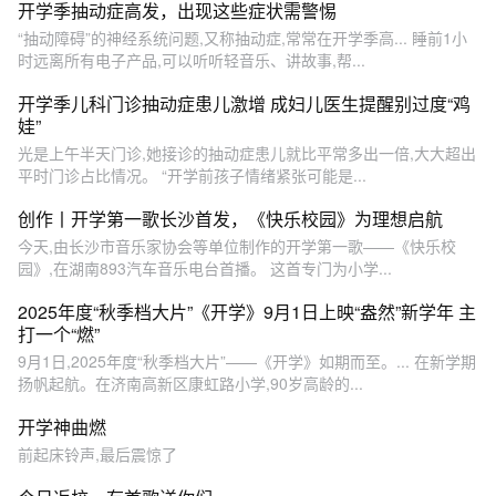
开学季抽动症高发，出现这些症状需警惕
“抽动障碍”的神经系统问题,又称抽动症,常常在开学季高... 睡前1小
时远离所有电子产品,可以听听轻音乐、讲故事,帮...
开学季儿科门诊抽动症患儿激增 成妇儿医生提醒别过度“鸡
娃”
光是上午半天门诊,她接诊的抽动症患儿就比平常多出一倍,大大超出
平时门诊占比情况。 “开学前孩子情绪紧张可能是...
创作丨开学第一歌长沙首发，《快乐校园》为理想启航
今天,由长沙市音乐家协会等单位制作的开学第一歌——《快乐校
园》,在湖南893汽车音乐电台首播。 这首专门为小学...
2025年度“秋季档大片”《开学》9月1日上映“盎然”新学年 主
打一个“燃”
9月1日,2025年度“秋季档大片”——《开学》如期而至。... 在新学期
扬帆起航。在济南高新区康虹路小学,90岁高龄的...
开学神曲燃
前起床铃声,最后震惊了