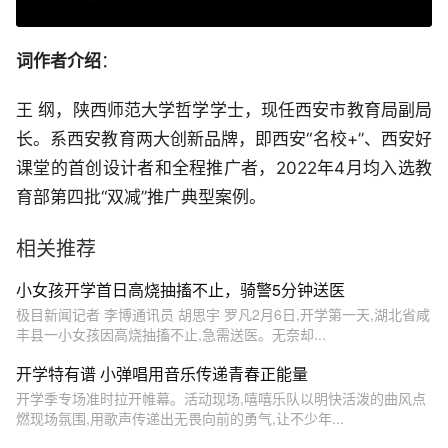
词作者介绍
：
王 纲，陕西师范大学哲学学士，现任西安市教育局副局
长。系西安教育两大创新品牌，即西安“名校+”、西安好
课堂的首创设计者和全程推广者，2022年4月均入选教
育部第四批“双减”推广典型案例。
相关推荐
小女孩开学首日高烧抽搐不止，骑警5分钟送医
极目新闻记者 李博通讯员 胡思宇 罗凡2月6日,开学第一天,湖北省咸
丰县一小女孩因高烧抽搐不止,急需送医。无奈却...
开学特有谱 小弹唱用音乐传递青春正能量
开学季专场准时拉开帷幕。活动现场,嘻嘻乐队以明快活泼的曲风点
燃现场氛围,用歌声传递出无畏向前的勇气,让不少年...