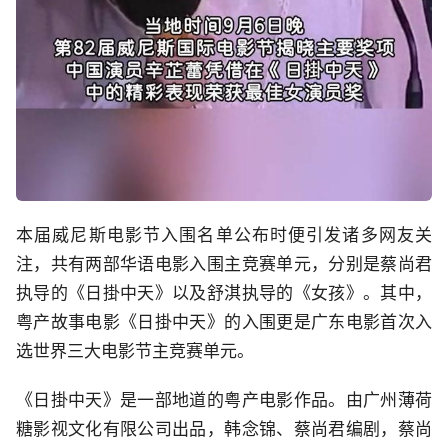
本届威尼斯电影节入围名单公布时便引发诸多网友关
注，共有两部华语电影入围主竞赛单元，分别是蔡尚君
执导的《日掛中天》以及舒淇执导的《女孩》。其中，
粤产故事电影《日掛中天》的入围更是广东电影首次入
选世界三大电影节主竞赛单元。
《日掛中天》是一部地道的粤产电影作品。由广州薄荷
糖影视文化有限公司出品，韩念锦、蔡尚君编剧，蔡尚