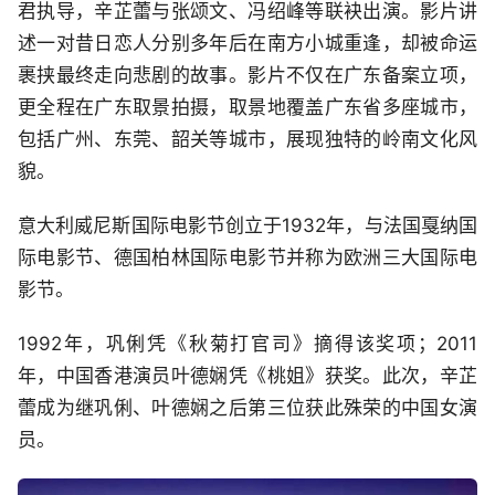
君执导，辛芷蕾与张颂文、冯绍峰等联袂出演。影片讲
述一对昔日恋人分别多年后在南方小城重逢，却被命运
裹挟最终走向悲剧的故事。影片不仅在广东备案立项，
更全程在广东取景拍摄，取景地覆盖广东省多座城市，
包括广州、东莞、韶关等城市，展现独特的岭南文化风
貌。
意大利威尼斯国际电影节创立于1932年，与法国戛纳国
际电影节、德国柏林国际电影节并称为欧洲三大国际电
影节。
1992年，巩俐凭《秋菊打官司》摘得该奖项；2011
年，中国香港演员叶德娴凭《桃姐》获奖。此次，辛芷
蕾成为继巩俐、叶德娴之后第三位获此殊荣的中国女演
员。