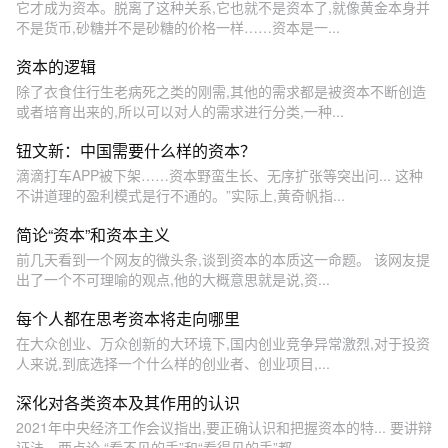
它才成为资本。脱离了这种关系,它也就不是资本了,就像黄金本身并
不是货币,砂糖并不是砂糖的价格一样……资本是一...
资本的逻辑
除了衣食住行生老病死之类的刚需,其他的需求都是被资本不断创造
或者培育出来的,所以可以对人的需求进行分类,一种...
钮文新：中国需要什么样的资本？
滴滴打车APP被下架……资本野蛮生长、无序扩张等突出问... 这种
不讲道理的盈利模式是行不通的。”实际上,黄奇帆指...
简论“资本”和资本主义
前几天看到一个网友的微头条,谈到资本的本质这一命题。 该网友提
出了一个不可理喻的观点,他的大概意思就是说,资...
每个人都在思考资本将走向哪里
在大众创业、万众创新的大环境下,国内创业竞争异常激烈,对于投资
人来说,到底选择一个什么样的创业者、创业项目,...
深化对各类资本及其作用的认识
2021年中央经济工作会议指出,要正确认识和把握资本的特... 要讲辩
证法、两点论,“看不见的手”和“看得见的手”都...