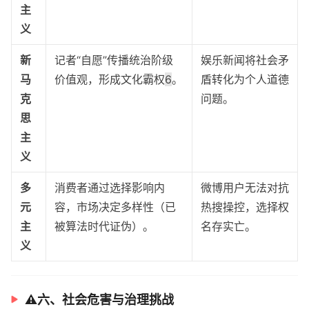
主
义
新
记者“自愿”传播统治阶级
娱乐新闻将社会矛
马
价值观，形成文化霸权
6
。
盾转化为个人道德
克
问题。
思
主
义
多
消费者通过选择影响内
微博用户无法对抗
元
容，市场决定多样性（已
热搜操控，选择权
主
被算法时代证伪）。
名存实亡。
义
⚠️六、社会危害与治理挑战