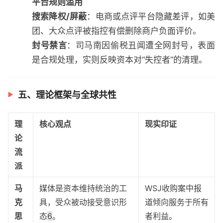
平台规则滥用
搜索降权/屏蔽
：电商或点评平台隐藏差评，如美
团、大众点评被指控有偿删除商户负面评价。
封号禁言
：司马南因偷税丑闻遭全网封号，表面
是合规处理，实则反映资本对“失控者”的清理。
五、理论框架与全球共性
理
核心观点
现实印证
论
流
派
马
媒体是资本维持统治的工
WSJ收购案中报
克
具，受众被动接受意识形
道倾向服务于所有
思
态
6
。
者利益。