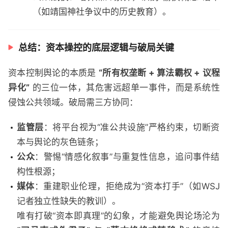
（如靖国神社争议中的历史教育）。
总结：资本操控的底层逻辑与破局关键
资本控制舆论的本质是
“所有权垄断 + 算法霸权 + 议程
异化”
的三位一体，其危害远超单一事件，而是系统性
侵蚀公共领域。破局需三方协同：
监管层
：将平台视为“准公共设施”严格约束，切断资
本与舆论的灰色链条；
公众
：警惕“情感化叙事”与重复性信息，追问事件结
构性根源；
媒体
：重建职业伦理，拒绝成为“资本打手”（如WSJ
记者独立性缺失的教训）。
唯有打破“资本即真理”的幻象，才能避免舆论场沦为