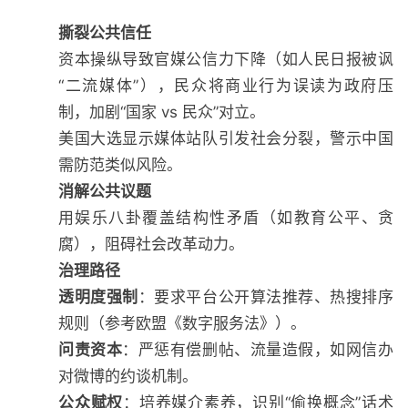
撕裂公共信任
资本操纵导致官媒公信力下降（如人民日报被讽
“二流媒体”），民众将商业行为误读为政府压
制，加剧“国家 vs 民众”对立。
美国大选显示媒体站队引发社会分裂，警示中国
需防范类似风险。
消解公共议题
用娱乐八卦覆盖结构性矛盾（如教育公平、贪
腐），阻碍社会改革动力。
治理路径
透明度强制
：要求平台公开算法推荐、热搜排序
规则（参考欧盟《数字服务法》）。
问责资本
：严惩有偿删帖、流量造假，如网信办
对微博的约谈机制。
公众赋权
：培养媒介素养，识别“偷换概念”话术