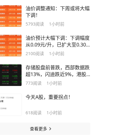
油价调整通知：下周或将大幅
下调！
5793
阅读
1小时前
油价预计大幅下调：下调幅度
从0.09元/升，已扩大至0.30
元/升左右
2100
阅读
1小时前
存储股盘前普跌，西部数据跌
超13%，闪迪跌近9%，港股
科网股普跌，南方两倍做多海
773
阅读
1小时前
力士跌超19%
今天A股，重要拐点！
618
阅读
1小时前
查看更多