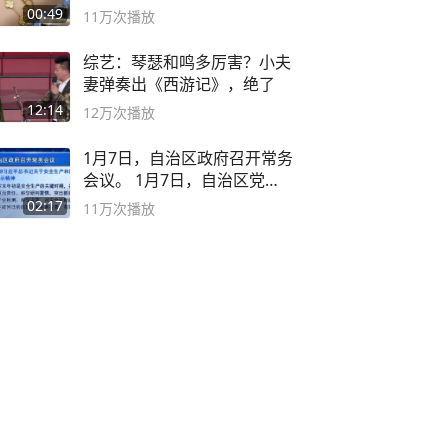
😭
00:49
11万
次播放
综艺：琴瑟和鸣多厉害？小夫
妻弹奏出《西游记》，绝了
12:14
12万
次播放
1月7日，自治区政府召开常务
会议。 1月7日，自治区党委
副书记
02:17
11万
次播放