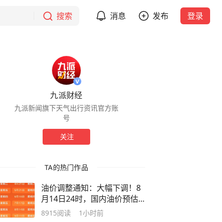
搜索
消息
发布
登录
九派财经
九派新闻旗下天气出行资讯官方账
号
关注
TA的热门作品
油价调整通知：大幅下调！8
月14日24时，国内油价预估
下调幅度从0.09元/升，已扩
8915
阅读
1小时前
大至0.30元/升左右