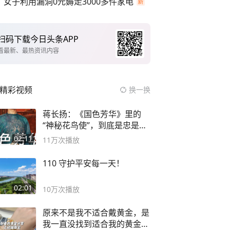
女子利用漏洞0元薅走3000多件家电
扫码下载今日头条APP
看最新、最热资讯内容
精彩视频
换一换
蒋长扬：《国色芳华》里的
“神秘花鸟使”，到底是忠是
奸？
02:11
11万
次播放
110 守护平安每一天！
02:01
10万
次播放
原来不是我不适合戴黄金，是
我一直没找到适合我的黄金