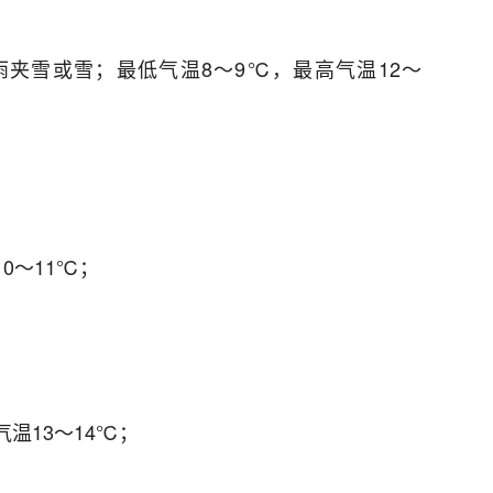
夹雪或雪；最低气温8～9℃，最高气温12～
0～11℃；
温13～14℃；