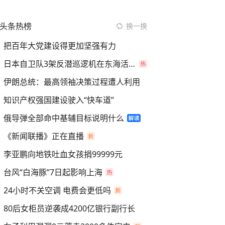
头条热榜
换一换
把百年大党建设得更加坚强有力
日本自卫队3架反潜巡逻机在东海活动
伊朗总统：最高领袖决策过程遭人利用
知识产权强国建设驶入“快车道”
俄导弹全部命中基辅目标说明什么
《新闻联播》正在直播
李亚鹏向地铁吐血女孩捐99999元
台风“白海豚”7日起影响上海
24小时不关空调 电费会更低吗
80后女柜员逆袭成4200亿银行副行长