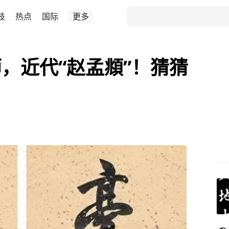
技
热点
国际
更多
，近代“赵孟頫”！猜猜