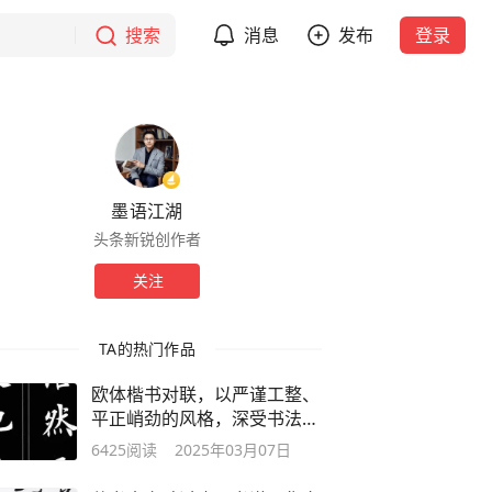
搜索
消息
发布
登录
墨语江湖
头条新锐创作者
关注
TA的热门作品
欧体楷书对联，以严谨工整、
平正峭劲的风格，深受书法爱
好者喜爱
6425
阅读
2025年03月07日