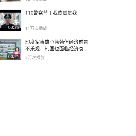
110警察节丨我依然是我
03:25
11万
次播放
印度军事雄心勃勃但经济前景
不乐观，韩国也面临经济衰退
风险
00:21
3万
次播放