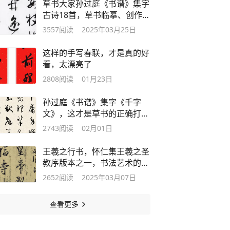
草书大家孙过庭《书谱》集字
古诗18首，草书临摹、创作必
备
3557
阅读
2025年03月25日
这样的手写春联，才是真的好
看，太漂亮了
2808
阅读
01月23日
孙过庭《书谱》集字《千字
文》，这才是草书的正确打开
方式
2743
阅读
02月01日
王羲之行书，怀仁集王羲之圣
教序版本之一，书法艺术的巅
峰之作
2652
阅读
2025年03月07日
查看更多