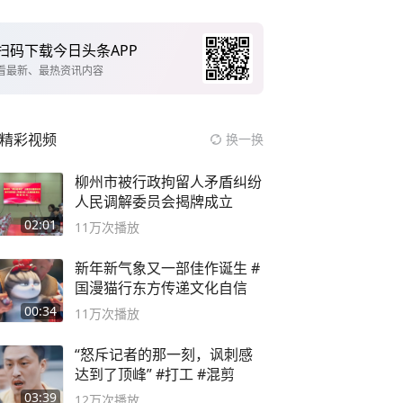
扫码下载今日头条APP
看最新、最热资讯内容
精彩视频
换一换
柳州市被行政拘留人矛盾纠纷
人民调解委员会揭牌成立
02:01
11万
次播放
新年新气象又一部佳作诞生 #
国漫猫行东方传递文化自信
00:34
11万
次播放
“怒斥记者的那一刻，讽刺感
达到了顶峰” #打工 #混剪
03:39
12万
次播放