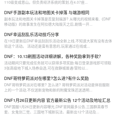
110级变成恩山。但负责经济系统的策划,在4.07座...
DNF手游副本玩法和地图关卡掉落 与端游相同
副本玩法和地图关卡掉落是否复刻端游? 从曝光的视频来看,《DNF
移动版》的故事发生在阿拉德大陆毁灭之后,剧情一开...
DNF幸运刮乱乐活动技巧分享
在19日更新后DNF幸运刮刮乐活动全新上线,不知道大家有没有去体
验这个活动。 活动还是蛮有意思的,玩家通过在线或...
DNF：10.13刷图活动详细讲解，各种奖励拿到手软？
活动期间只要完成任务就可以获得多项奖励:每日登录游戏即可领取
3张高级地下城入场券自选,可在寂静城普通/冒险以...
DNF哥特萝莉派对在哪里?怎么进?有什么奖励
DNF哥特萝莉派对在哪里? 怎么进? 哥特萝莉派对活动是体验服刚
上的一个活动,不仅送新宠物和新的附魔宝珠还送透明...
DNF1月26日更新内容 官方最新公告 12个活动及地址汇总
DNF国服1月26日更新内容曝光,DNF官网最多公告,三国群英春节
套、女鬼剑二觉、三国地下城新玩法、最新出12个活动及...