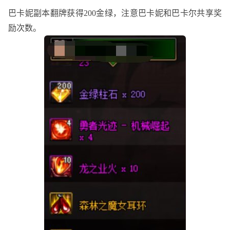
巴卡妮副本翻牌获得
200金绿，注意巴卡妮和巴卡尔共享奖
励次数。