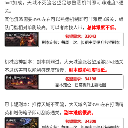
buff加成，天域不死流名望足够熟悉机制即可非难度3通
关。
其他流派需要
3W6左右可以熟悉机制即可非难度3通关，组
队门槛相对单刷较高，可以考虑找人带，
总体难度不低。
机械战神副本：副本削弱过，大天域流派名望足够即可通关
不过伤害可以能刮痧速度较慢，
副本威胁程度很低。
巴卡妮副本：推荐天域不死流，大天域名望
3W6左右打满精
英和增伤箱子即可刮痧通关，
副本难度很高。