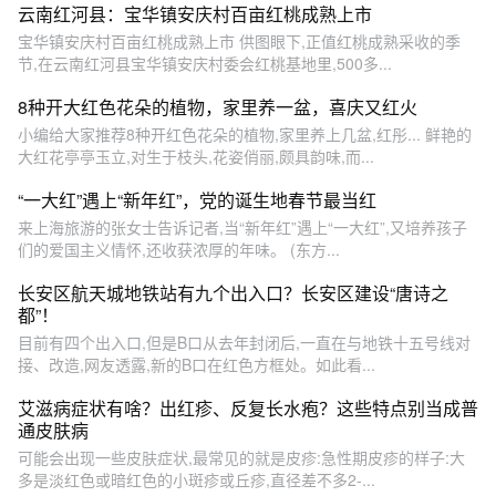
云南红河县：宝华镇安庆村百亩红桃成熟上市
宝华镇安庆村百亩红桃成熟上市 供图眼下,正值红桃成熟采收的季
节,在云南红河县宝华镇安庆村委会红桃基地里,500多...
8种开大红色花朵的植物，家里养一盆，喜庆又红火
小编给大家推荐8种开红色花朵的植物,家里养上几盆,红彤... 鲜艳的
大红花亭亭玉立,对生于枝头,花姿俏丽,颇具韵味,而...
“一大红”遇上“新年红”，党的诞生地春节最当红
来上海旅游的张女士告诉记者,当“新年红”遇上“一大红”,又培养孩子
们的爱国主义情怀,还收获浓厚的年味。 (东方...
长安区航天城地铁站有九个出入口？长安区建设“唐诗之
都”！
目前有四个出入口,但是B口从去年封闭后,一直在与地铁十五号线对
接、改造,网友透露,新的B口在红色方框处。如此看...
艾滋病症状有啥？出红疹、反复长水疱？这些特点别当成普
通皮肤病
可能会出现一些皮肤症状,最常见的就是皮疹:急性期皮疹的样子:大
多是淡红色或暗红色的小斑疹或丘疹,直径差不多2-...