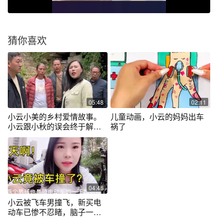
猜你喜欢
05:48
02:11
小云小美的乡村爱情故事。
儿童动画，小云的妈妈出车
小云跟小秋的误会终于解除
祸了
了，希望小美以后别再因为
这件事再闹出什么不愉快
了。#双11在抖音商城买什么
#抖音商城双11好物节 #小云
小美 #剧情 #乡村剧情段子
04:46
小云被飞车男撞飞，新买电
动车已惨不忍睹，脑子一片