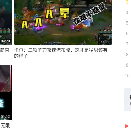
3
4
5
6
04:29
29:58
7
，简直
卡尔：三项羊刀攻速流布隆，这才是猛男该有
8
的样子
9
10
01:12
#无限