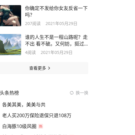
你确定不发给你女友反省一下
吗？
207
阅读
2021年05月29日
谁的人生不是一程山路呢？走
不出 看不破。又何妨，挺过
去就好了
4
阅读
2021年05月29日
查看更多
头条热榜
换一换
各美其美，美美与共
老人买200万保险退保只退108万
白海豚10级风圈