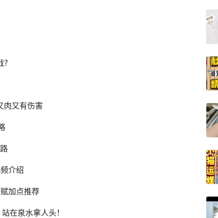
战？
又肉又有伤害
略
套路
视频介绍
天赋加点推荐
的，站在泉水拿人头！