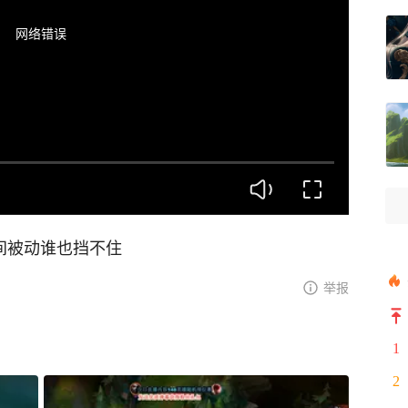
网络错误
瞬间被动谁也挡不住
举报
1
2