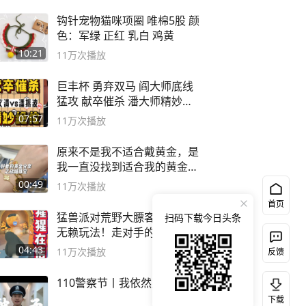
钩针宠物猫咪项圈 唯棉5股 颜
色：军绿 正红 乳白 鸡黄
10:21
11万
次播放
巨丰杯 勇弃双马 阎大师底线
猛攻 献卒催杀 潘大师精妙入
局
07:57
11万
次播放
原来不是我不适合戴黄金，是
我一直没找到适合我的黄金
😭
00:49
11万
次播放
首页
猛兽派对荒野大膘客模式发现
扫码下载今日头条
无赖玩法！走对手的路让对手
无路可走
04:43
11万
次播放
反馈
110警察节丨我依然是我
下载