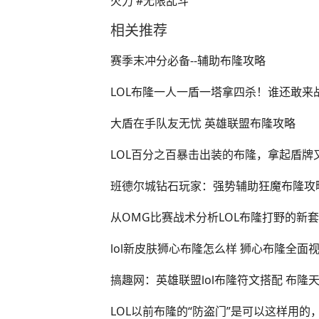
火力 #无限乱斗
相关推荐
赛季末冲分必备--辅助布隆攻略
LOL布隆一人一盾一塔拿四杀！谁还敢来
大盾在手队友无忧 英雄联盟布隆攻略
LOL百分之百暴击出装的布隆，拿起盾牌
班德尔城钻石玩家：强势辅助狂魔布隆攻
从OMG比赛战术分析LOL布隆打野的新
lol新皮肤狮心布隆怎么样 狮心布隆全面
搞趣网：英雄联盟lol布隆符文搭配 布隆
LOL以前布隆的“防盗门”是可以这样用