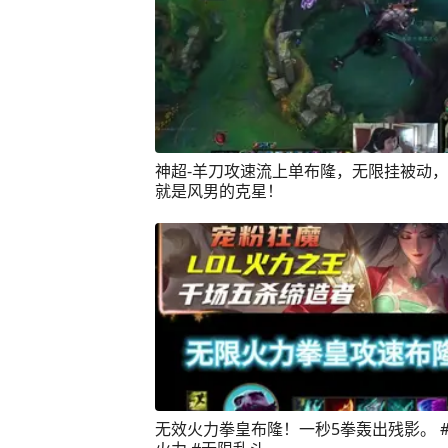
神超-羊刀攻速流上单布隆，无限挂被动
就是风男的克星！
无效火力拳皇布隆！一秒5拳轰出残影。 