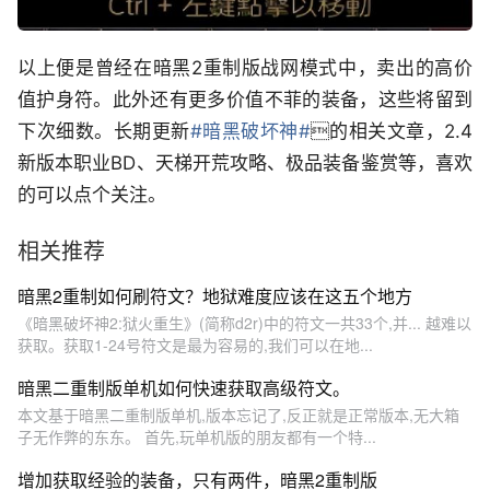
以上便是曾经在暗黑2重制版战网模式中，卖出的高价
值护身符。此外还有更多价值不菲的装备，这些将留到
下次细数。长期更新
#暗黑破坏神#
的相关文章，2.4
新版本职业BD、天梯开荒攻略、极品装备鉴赏等，喜欢
的可以点个关注。
相关推荐
暗黑2重制如何刷符文？地狱难度应该在这五个地方
《暗黑破坏神2:狱火重生》(简称d2r)中的符文一共33个,并... 越难以
获取。获取1-24号符文是最为容易的,我们可以在地...
暗黑二重制版单机如何快速获取高级符文。
本文基于暗黑二重制版单机,版本忘记了,反正就是正常版本,无大箱
子无作弊的东东。 首先,玩单机版的朋友都有一个特...
增加获取经验的装备，只有两件，暗黑2重制版