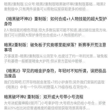
暗黑2重制版,公众号:暗黑2重制版暗黑破坏神2重制版基础... 暗黑2
重制版中,只有两件装备可以帮助玩家获取更多的经验...
《暗黑破坏神2》重制版：如何合成+1人物技能的超大型护
身符
2人物技能的橙色项链,但大多数玩家可能不知道,通过赫拉迪克方块,
我们可以把超大型护身符也合成出+1人物技能的护...
暗黑2重制版：破免板子究竟哪里能掉落？新赛季开荒注意
事项
万事遂意~暗黑2重制版从公测至今,也度过了约一年的光景... 破免板
子和基德一般都是暗金大护符,但从官方蓝帖中能够...
《暗黑2》罕见的暗金护身符，年轻时不知所谓，误把极品
当废品
我们在网吧,打开存档就会发现+7的小护身符;另外我们安装的盗版
《暗黑2》中有一个SUSU的野蛮人75级存档,在背包中...
暗黑破坏神2 重制版：双开或大号带小号流程
大号进蛇魔神殿2层开门小号拿护符;大号把方块扔给小号合... 即使
乘以5%也比对应普通难度的最佳经验获取场景高得多,...