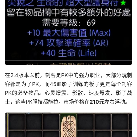
在2.4版本以前，刺客是PK中的强力职业，大部分玩刺
客都是为了PK，而45血影子训练的板子更是每个刺客
PK的必备物品。心灵爆震、影散、速度爆发、影子战
士，这些PK强技都能拉。市场价格在
210元
左右浮动。