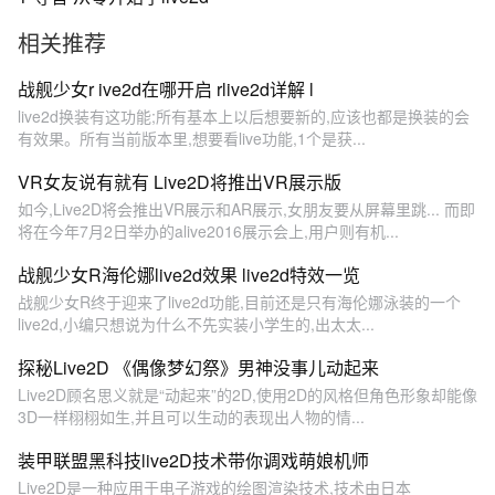
题还可以在评论区问我 #cos
#仿live2d #教程分享 #动图 #
相关推荐
木偶动画
战舰少女r ive2d在哪开启 rlive2d详解 l
live2d换装有这功能;所有基本上以后想要新的,应该也都是换装的会
有效果。所有当前版本里,想要看live功能,1个是获...
VR女友说有就有 Live2D将推出VR展示版
如今,Live2D将会推出VR展示和AR展示,女朋友要从屏幕里跳... 而即
将在今年7月2日举办的alive2016展示会上,用户则有机...
战舰少女R海伦娜live2d效果 live2d特效一览
战舰少女R终于迎来了live2d功能,目前还是只有海伦娜泳装的一个
live2d,小编只想说为什么不先实装小学生的,出太太...
探秘Live2D 《偶像梦幻祭》男神没事儿动起来
Live2D顾名思义就是“动起来”的2D,使用2D的风格但角色形象却能像
3D一样栩栩如生,并且可以生动的表现出人物的情...
装甲联盟黑科技live2D技术带你调戏萌娘机师
Live2D是一种应用于电子游戏的绘图渲染技术,技术由日本