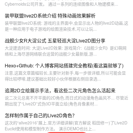
Cybernoids公司开发。 通过一系列的连续图像和人物建模来...
装甲联盟live2D系统介绍 特殊动画效果解析
装甲联盟live2D系统: 游戏的主界面中,会显示出人物的live2D动画,这
是一种应用于电子游戏的绘图渲染技术,可以让玩...
战舰少女R大淀公式 五星轻巡大淀Live2D图分享
大淀建造时间: 大淀Live2D效果: 游戏简介:《战舰少女R》是幻萌网
络和上海尽游网络联合运营的战舰少女最新版,游...
Hexo+Github: 个人博客网站搭建完全教程(看这篇就够了)
注意,这篇文章篇幅较长,主要针对新手,每一步很详细,所以可能会显
得比较啰嗦,建议基础比较好小伙伴根据右侧目录选...
追溯2D立绘展示手法，看这些二次元角色怎么活起来
说二次元总离不开平面的2D角色,而日式的动漫角色画风不... 尽管近
期出现了“Live2D”式伪3D平面立绘(角色肖像素材...
怎样制作属于自己的Live2D角色？
这次的“alive2016”展上,官方详细讲解(官方解说 稻田修一)了Live2D
Euclid使用和模型制作方法。 演示DEMO也比上...