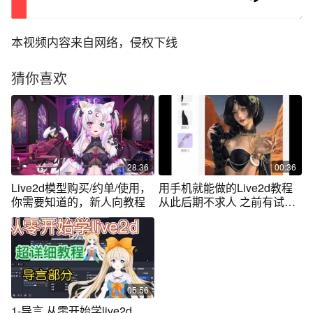
本视频内容来自网络，侵权下线
猜你喜欢
28:36
00:36
Live2d模型购买/约单/使用，
用手机就能做的Live2d教程
你需要知道的，新人向教程
从此后期不求人 之前有试过
自己做木偶动图，实在太耗
时而且繁琐了，最近发现一
个简易的方法，用手机2分钟
就能搞定，而且效果也很精
致，虽然细节部分还有有一
点小瑕疵，但是比手动修3个
05:56
小时方便多了，宝宝们有问
1-导言 从零开始学live2d