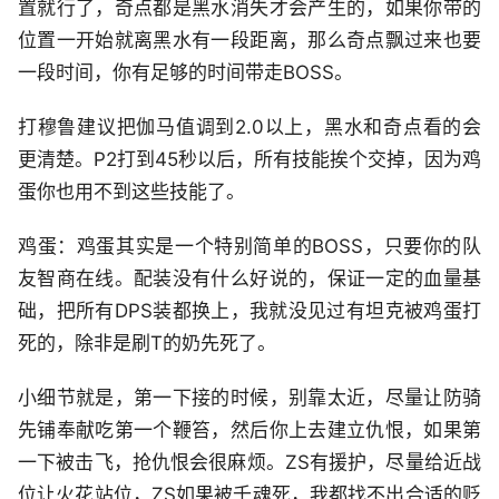
置就行了，奇点都是黑水消失才会产生的，如果你带的
位置一开始就离黑水有一段距离，那么奇点飘过来也要
一段时间，你有足够的时间带走BOSS。
打穆鲁建议把伽马值调到2.0以上，黑水和奇点看的会
更清楚。P2打到45秒以后，所有技能挨个交掉，因为鸡
蛋你也用不到这些技能了。
鸡蛋：鸡蛋其实是一个特别简单的BOSS，只要你的队
友智商在线。配装没有什么好说的，保证一定的血量基
础，把所有DPS装都换上，我就没见过有坦克被鸡蛋打
死的，除非是刷T的奶先死了。
小细节就是，第一下接的时候，别靠太近，尽量让防骑
先铺奉献吃第一个鞭笞，然后你上去建立仇恨，如果第
一下被击飞，抢仇恨会很麻烦。ZS有援护，尽量给近战
位让火花站位，ZS如果被千魂死，我都找不出合适的贬