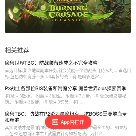
相关推荐
魔兽世界TBC：防战装备速成之不完全攻略
首选目标:蒸汽地窖副本任务,就会奖励一个防战头【侍从的... 备选目
标:蓝色防御肩膀不多,D3套装的战士肩,是暗影迷宫...
P3战士各部位BIS装备和附魔分享 魔兽世界plus探索赛季
·附魔:+ 3敏捷。·附魔:+ 3属性。·附魔:+ 7力量。·附魔:次级贪婪秘
药。·附魔:+ 3敏捷。·附魔:+ 3饰品。·附...
魔兽TBC：防战在P2沦为最脆坦克，抗BOSS需要堆血量
和精准
App内打开
其实防战才是最“脆”的坦克。防战是TBC版本中最全面的... 如果战
士在P2还想当团本主T,就需要针对短板配装。为什么...