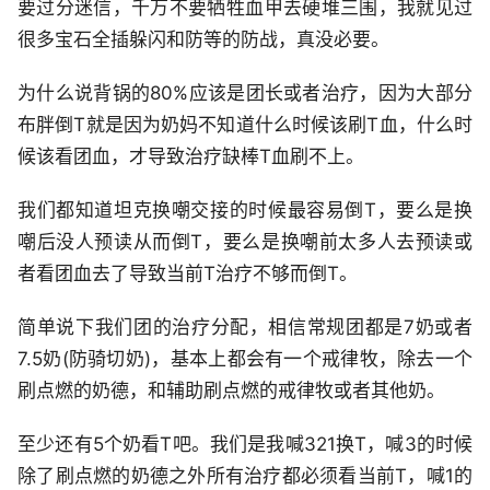
要过分迷信，千万不要牺牲血甲去硬堆三围，我就见过
很多宝石全插躲闪和防等的防战，真没必要。
为什么说背锅的80%应该是团长或者治疗，因为大部分
布胖倒T就是因为奶妈不知道什么时候该刷T血，什么时
候该看团血，才导致治疗缺棒T血刷不上。
我们都知道坦克换嘲交接的时候最容易倒T，要么是换
嘲后没人预读从而倒T，要么是换嘲前太多人去预读或
者看团血去了导致当前T治疗不够而倒T。
简单说下我们团的治疗分配，相信常规团都是7奶或者
7.5奶(防骑切奶)，基本上都会有一个戒律牧，除去一个
刷点燃的奶德，和辅助刷点燃的戒律牧或者其他奶。
至少还有5个奶看T吧。我们是我喊321换T，喊3的时候
除了刷点燃的奶德之外所有治疗都必须看当前T，喊1的