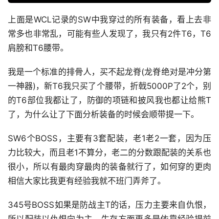
上面是WCL记录的SW中我穿过的所有装备，看上去非
常多也非常乱，可能有些人发现了，我只有2件T6，T6
肩膀和T6腰带。
我是一个标准的排骨人，买不起龙脊(龙脊绝对是冲分第
一神器)，新T6我只买了个腰带，折戟5000P了2个，别
的T6部位我都让了，防御的项链和披风我也都让给熊T
了，为什么让了下面分析装备的时候会顺带提一下。
SW6个BOSS，主要有3套配装，老1老2一套，因为压
力比较大，而且老1不算分，老二的分数跟配装的关系也
很小，所以有最肉穿最肉的装备就行了，如何穿的更肉
相信大家比我更有经验我就不班门弄斧了。
345号BOSS如果是防战主T的话，压力主要来自仇恨，