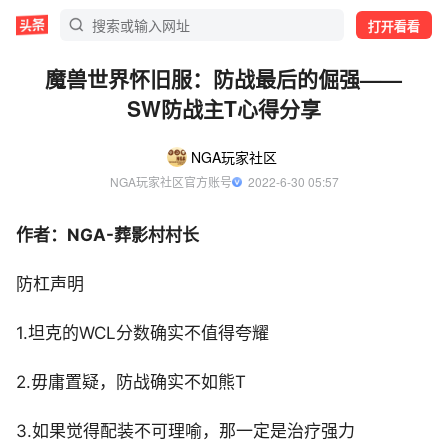
打开看看
魔兽世界怀旧服：防战最后的倔强——
SW防战主T心得分享
NGA玩家社区
NGA玩家社区官方账号
  2022-6-30 05:57
作者：NGA-葬影村村长
防杠声明
1.坦克的WCL分数确实不值得夸耀
2.毋庸置疑，防战确实不如熊T
3.如果觉得配装不可理喻，那一定是治疗强力