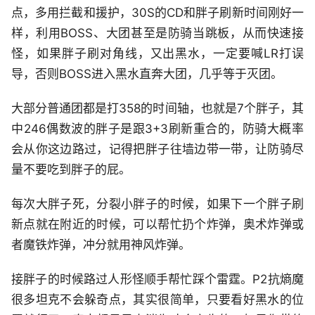
点，多用拦截和援护，30S的CD和胖子刷新时间刚好一
样，利用BOSS、大团甚至是防骑当跳板，从而快速接
怪，如果胖子刷对角线，又出黑水，一定要喊LR打误
导，否则BOSS进入黑水直奔大团，几乎等于灭团。
大部分普通团都是打358的时间轴，也就是7个胖子，其
中246偶数波的胖子是跟3+3刷新重合的，防骑大概率
会从你这边路过，记得把胖子往墙边带一带，让防骑尽
量不要吃到胖子的屁。
每次大胖子死，分裂小胖子的时候，如果下一个胖子刷
新点就在附近的时候，可以帮忙扔个炸弹，奥术炸弹或
者魔铁炸弹，冲分就用神风炸弹。
接胖子的时候路过人形怪顺手帮忙踩个雷霆。P2抗熵魔
很多坦克不会躲奇点，其实很简单，只要看好黑水的位