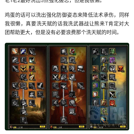
老1老2最好洗出5点强化搓志，但是我很懒。
鸡蛋的话可以洗出强化防御姿态来降低法术承伤，同样
我很懒，真要洗天赋的话我洗武器战让熊来T肯定对大
团帮助更大，但是没有必要浪费那个洗天赋的时间。