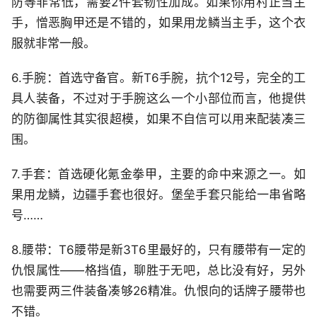
防等非常低，需要2件套韧性加成。如果你用村正当主
手，憎恶胸甲还是不错的，如果用龙鳞当主手，这个衣
服就非常一般。
6.手腕：首选守备官。新T6手腕，抗个12号，完全的工
具人装备，不过对于手腕这么一个小部位而言，他提供
的防御属性其实很超模，如果不自信可以用来配装凑三
围。
7.手套：首选硬化氪金拳甲，主要的命中来源之一。如
果用龙鳞，边疆手套也很好。堡垒手套只能给一串省略
号……
8.腰带：T6腰带是新3T6里最好的，只有腰带有一定的
仇恨属性——格挡值，聊胜于无吧，总比没有好，另外
也需要两三件装备凑够26精准。仇恨向的话牌子腰带也
不错。