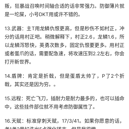
叛，狂暴战召唤时间轴合适的话非常强力。防御薄片就
是一坨屎，小号DKT用或许不错的。
13.武器：主T用龙鳞仇恨更高，但是秒伤不如村正，冲
分的话用村正吧。稍微解释下，村正2.6，龙鳞1.6，所
以龙鳞泻怒快，英勇次数多，固定仇恨要更多。用村正
或者蛋爪的话，需要配急速，将攻速压到2.2左右，你会
打开新世界。
14.盾牌：肯定是折戟，但是蛋盾太帅了，P了2个折
戟，其实还是因为穷。。
15.远程：死亡飞刀，插耐力是耐力最多的，也可以插命
中，这些挂件部位就不用考虑防御属性了。
16.天赋：标准穿刺天赋，17/3/41。如果你愿意的话，