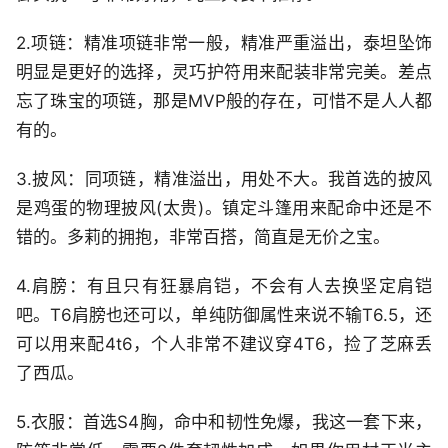
2.项链：精准项链非常一般，精准严重溢出，泰坦坠饰
明显是更好的选择，灵巧护符用来配装非常完美。差点
忘了珠宝的项链，那是MVP般的存在，可惜不是人人都
有的。
3.披风：同项链，精准溢出，用处不大。我首选的披风
是鸡蛋的物理披风(太贵)。镇定斗篷用来配命中还是不
错的。多莉的拥抱，非常百搭，简直是无价之宝。
4.肩膀：有且只有狂暴肩铠，不会有人去换坚定肩铠
吧。T6肩膀也还可以，单纯防御属性来说不输T6.5，还
可以用来配4t6，个人非常不建议穿4T6，捡了芝麻丢
了西瓜。
5.衣服：首选S4胸，命中和韧性免爆，我这一套下来，