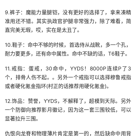
9.裤子：魔能力量腿铠，没有更好的选择了，拿来凑精
准用还不错。其实执政官护腿非常强力，除了难看，简
直完美无瑕，哎，实在是太丑了。
10.鞋子：命中不够的时候，首选侍从战靴，多一个孔，
耐力要更多，还有命中属性。命中不缺的话，T6鞋子。
11.戒指：蛋戒，30命中，YYDS！8000P连续P了3
个，排骨人伤不起。。另外一个戒指可以选择穆鲁戒指
或者硬化氪金指环(村正的话推荐用硬化氪金)。
12.饰品：赞誉，YYDS，不解释了，超模到天际。另外
一个防御向推荐影月徽记，因为这一套三围较低，可以
显著拉升三围。
仇恨向龙脊和物理薄片肯定是第一的，然后缺命中用背