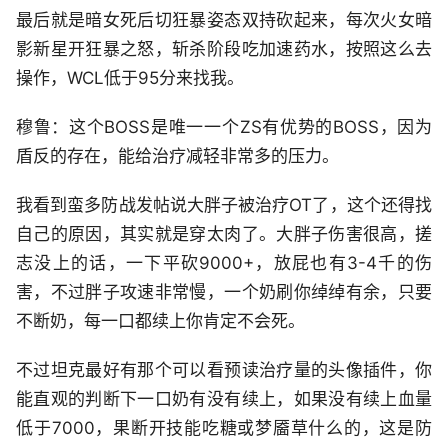
最后就是暗女死后切狂暴姿态双持砍起来，每次火女暗
影新星开狂暴之怒，斩杀阶段吃加速药水，按照这么去
操作，WCL低于95分来找我。
穆鲁：这个BOSS是唯一一个ZS有优势的BOSS，因为
盾反的存在，能给治疗减轻非常多的压力。
我看到蛮多防战发帖说大胖子被治疗OT了，这个还得找
自己的原因，其实就是穿太肉了。大胖子伤害很高，搓
志没上的话，一下平砍9000+，放屁也有3-4千的伤
害，不过胖子攻速非常慢，一个奶刷你绰绰有余，只要
不断奶，每一口都续上你肯定不会死。
不过坦克最好有那个可以看预读治疗量的头像插件，你
能直观的判断下一口奶有没有续上，如果没有续上血量
低于7000，果断开技能吃糖或梦靥草什么的，这是防