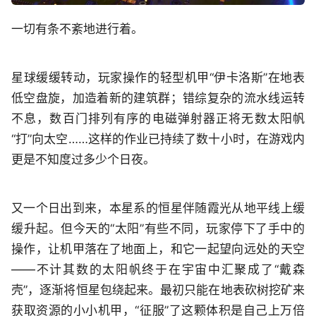
一切有条不紊地进行着。
星球缓缓转动，玩家操作的轻型机甲“伊卡洛斯”在地表
低空盘旋，加造着新的建筑群；错综复杂的流水线运转
不息，数百门排列有序的电磁弹射器正将无数太阳帆
“打”向太空……这样的作业已持续了数十小时，在游戏内
更是不知度过多少个日夜。
又一个日出到来，本星系的恒星伴随霞光从地平线上缓
缓升起。但今天的“太阳”有些不同，玩家停下了手中的
操作，让机甲落在了地面上，和它一起望向远处的天空
——不计其数的太阳帆终于在宇宙中汇聚成了“戴森
壳”，逐渐将恒星包绕起来。最初只能在地表砍树挖矿来
获取资源的小小机甲，“征服”了这颗体积是自己上万倍