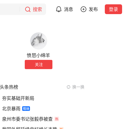
搜索
消息
发布
登录
愤怒小绵羊
关注
头条热榜
换一换
夯实基础开新局
北京暴雨
泉州市委书记张毅恭被查