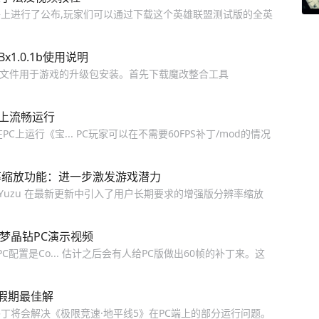
上进行了公布,玩家们可以通过下载这个英雄联盟测试版的全英
Bx1.0.1b使用说明
SP文件用于游戏的升级包安装。首先下载魔改整合工具
C上流畅运行
PC上运行《宝... PC玩家可以在不需要60FPS补丁/mod的情况
分辨率缩放功能：进一步激发游戏潜力
ch 模拟器 Yuzu 在最新更新中引入了用户长期要求的增强版分辨率缩放
梦晶钻PC演示视频
C配置是Co... 估计之后会有人给PC版做出60帧的补丁来。这
是假期最佳解
补丁将会解决《极限竞速·地平线5》在PC端上的部分运行问题。