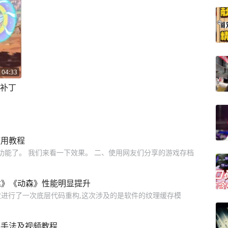
04:33
新补丁
阶使用教程
感功能了。 我们来看一下效果。 二、使用网友们分享的游戏存档
尔达》《动森》性能明显提升
zu再次进行了一次底层代码重构,这次涉及的是软件的纹理缓存模
装手法及视频教程