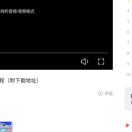
3
持的音频/视频格式
4
5
6
7
8
9
10
教程（附下载地址）
举报