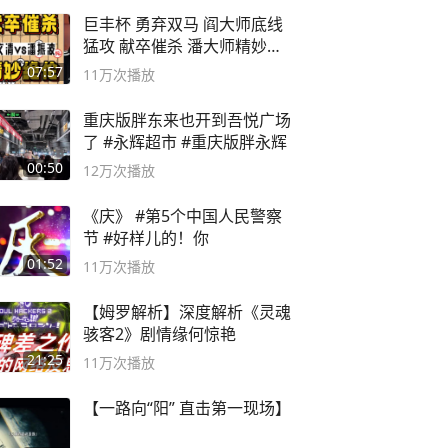
巨丰杯 勇弃双马 阎大师底线
猛攻 献卒催杀 潘大师精妙入
局
07:57
11万
次播放
重庆版胖东来也开到吾悦广场
了 #永辉超市 #重庆版胖永辉
00:50
12万
次播放
《庆》 #第5个中国人民警察
节 #好样儿的！你
01:52
11万
次播放
【姆罗解析】深度解析《灵魂
骇客2》剧情缘何惊艳
21:25
11万
次播放
【一路向“阳” 直击第一现场】