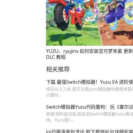
YUZU、ryujinx 如何安装宝可梦朱紫 更
DLC 教程
相关推荐
下篇 最强Switch模拟器！Yuzu EA 进
经过以上三步,就可以再yuzu模拟器中使用体
以塞尔...
Switch模拟器Yuzu代码重构：玩《塞
来源:快科技日前,知名的Switch模拟器Yu
块。Yuzu是C...
lol日服语音包流出 附下载地址与详细安