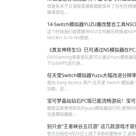
但是有关于日语版英雄联盟配音补丁包也在网络
雄语音包...
14-Switch模拟器YUZU魔改整合工具NSC
这个时候我们就需要将NSZ文件解压转换成N
NSCBx1.0.1b NS密钥...
《真女神转生5》已可通过NS模拟器在P
DSOGaming曾报道玩家可以通过Yuzu模拟器在
下以60FPS运行游...
任天堂Switch模拟器Yuzu大幅改进
面向 Early Access 用户,任天堂 Swit
功能。这...
宝可梦晶灿钻石PC版已能流畅游玩！宝可
据悉这是使用知名的yuzu模拟器运行的,使用的P
也是模拟器版...
别只会“王者峡谷五日游” 这几款游戏才
官方已经在4月25日上线了全新的更新补丁,此