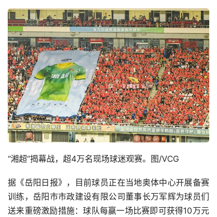
“湘超”揭幕战，超4万名现场球迷观赛。图/VCG
据《岳阳日报》，目前球员正在当地奥体中心开展备赛
训练，岳阳市市政建设有限公司董事长万军辉为球员们
送来重磅激励措施：球队每赢一场比赛即可获得10万元