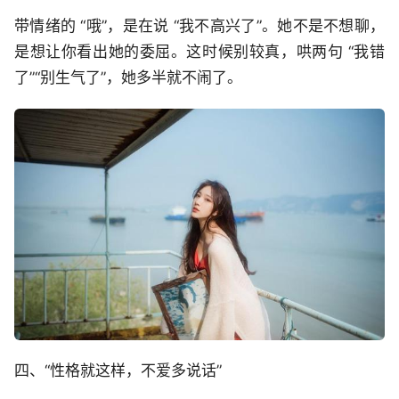
带情绪的 “哦”，是在说 “我不高兴了”。她不是不想聊，
是想让你看出她的委屈。这时候别较真，哄两句 “我错
了”“别生气了”，她多半就不闹了。
四、“性格就这样，不爱多说话”