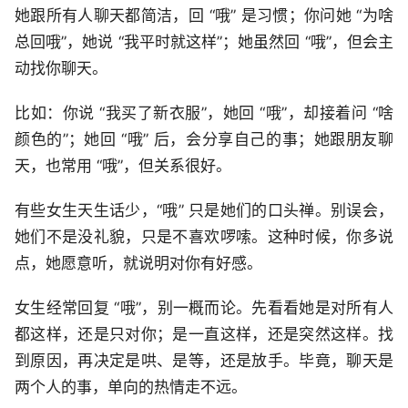
她跟所有人聊天都简洁，回 “哦” 是习惯；你问她 “为啥
总回哦”，她说 “我平时就这样”；她虽然回 “哦”，但会主
动找你聊天。
比如：你说 “我买了新衣服”，她回 “哦”，却接着问 “啥
颜色的”；她回 “哦” 后，会分享自己的事；她跟朋友聊
天，也常用 “哦”，但关系很好。
有些女生天生话少，“哦” 只是她们的口头禅。别误会，
她们不是没礼貌，只是不喜欢啰嗦。这种时候，你多说
点，她愿意听，就说明对你有好感。
女生经常回复 “哦”，别一概而论。先看看她是对所有人
都这样，还是只对你；是一直这样，还是突然这样。找
到原因，再决定是哄、是等，还是放手。毕竟，聊天是
两个人的事，单向的热情走不远。