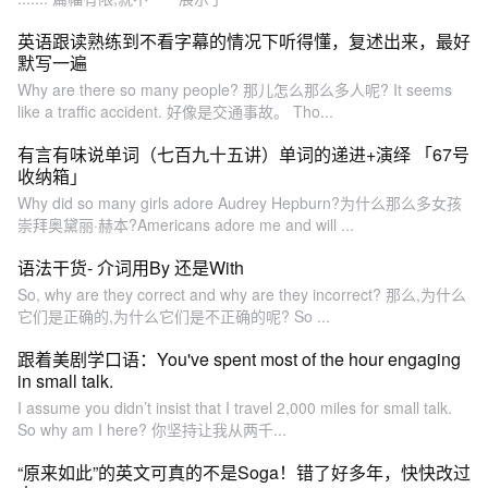
英语跟读熟练到不看字幕的情况下听得懂，复述出来，最好
默写一遍
Why are there so many people? 那儿怎么那么多人呢? It seems
like a traffic accident. 好像是交通事故。 Tho...
有言有味说单词（七百九十五讲）单词的递进+演绎 「67号
收纳箱」
Why did so many girls adore Audrey Hepburn?为什么那么多女孩
崇拜奥黛丽·赫本?Americans adore me and will ...
语法干货- 介词用By 还是With
So, why are they correct and why are they incorrect? 那么,为什么
它们是正确的,为什么它们是不正确的呢? So ...
跟着美剧学口语：You've spent most of the hour engaging
in small talk.
I assume you didn’t insist that I travel 2,000 miles for small talk.
So why am I here? 你坚持让我从两千...
“原来如此”的英文可真的不是Soga！错了好多年，快快改过