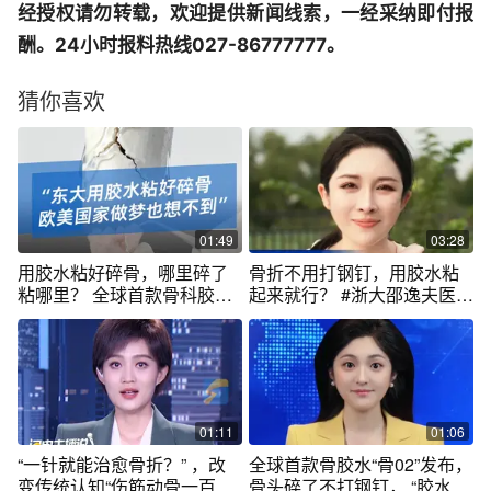
经授权请勿转载，欢迎提供新闻线索，一经采纳即付报
酬。24小时报料热线027-86777777。
猜你喜欢
01:49
03:28
用胶水粘好碎骨，哪里碎了
骨折不用打钢钉，用胶水粘
粘哪里？ 全球首款骨科胶
起来就行？ #浙大邵逸夫医院
水"骨02"研发成功！#科技 #
研发首款“骨胶水” #医学 #小
大国智慧 #硅基智能 #司马华
月说 #抖音热评
鹏 #学AI到硅基
01:11
01:06
“一针就能治愈骨折？” ，改
全球首款骨胶水“骨02”发布，
变传统认知“伤筋动骨一百天”
骨头碎了不打钢钉， “胶水”