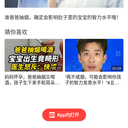
准爸爸抽烟，确定会影响肚子里的宝宝的智力水平哦！
猜你喜欢
00:17
00:29
妈妈怀孕，爸爸抽烟又喝
“再不戒烟，可能会影响你孩
酒，孩子生下来手和耳朵都
子的智力发育水平！”#五岁
是畸形。医生：抽烟喝酒都
半男孩长期吸二手烟身高不
是危险因素。#育儿警示 #健
到110cm #美丽主播说新闻#
康科普 #抽烟有害健康
育儿经验分享 #宝妈必看
App内打开