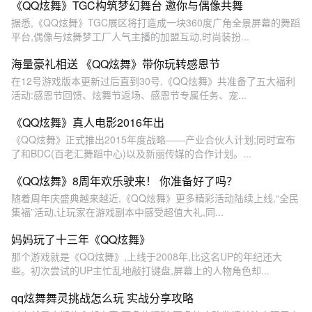
《QQ炫舞》TGC构筑梦幻舞台 邀你与偶像共舞
据悉,《QQ炫舞》TGC展区将打造成一块360度广角全景屏幕的舞蹈
平台,偶像与炫舞梦工厂人气主播的加盟互动,时尚装扮...
海量豪礼相送 《QQ炫舞》带你玩转感恩节
在12号游戏版本更新过后直到30号,《QQ炫舞》共准备了五大福利
活动:感恩节回馈、炫舞节返场、感恩节专属任务、宠...
《QQ炫舞》真人电影2016年出
《QQ炫舞》正式推出2015年度战略——产业合伙人计划;同时宣布
了和BDC(百老汇舞蹈中心)以及新丽传媒的合作计划。...
《QQ炫舞》8周年欢乐驶来！ 你准备好了吗？
随着周年庆盛典越来越近,《QQ炫舞》更多精彩活动陆续上线,“全民
集福”活动,让玩家在游戏副本中感受超值大礼,同...
妈妈玩了十三年《QQ炫舞》
那个游戏就是《QQ炫舞》,上线于2008年,比这名UP的年纪还大
些。初次尝试的UP主忙乱地敲打键盘,屏幕上的人物角色却...
qq炫舞舞灵挑战怎么玩 实战分享攻略