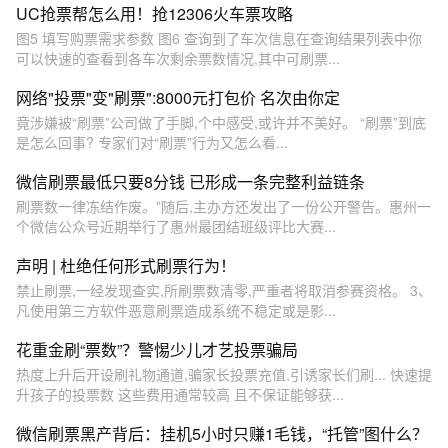
UC抢票帮怎么用！抢12306火车票攻略
图5 填写购票需求参数 图6 查询到了车次信息在查询结果列表中你
可以快速的查看到各车次剩余票数情况,其中可刷票...
网络"投票"变"刷票":8000元打包价 名次由你定
竟涉嫌被“刷票”公司做了手脚,个中感受,或许并不美好。 “刷票”到底
是怎么回事? 专家们对“刷票”行为又怎么看...
微信刷票最低只要8分钱 已形成一条完整利益链条
刷票数一律冻结作废。”随后,主办方还发出了一份公开警告。惠州一
个微信公众号近期举行了惠州最团结班级评比大赛...
声明 | 杜绝任何形式刷票行为！
禁止刷票,一经发现查实,所刷票数清零,严重者将取消参赛资格。 3、
凡使用第三方软件恶意刷票造成系统不稳定或是影...
花重金刷“票数”？警惕少儿才艺投票骗局
热度上升后开设刷礼物通道,骗家长投票充值,引诱家长们刷... 快速提
升孩子的投票数 这些费用通常较高 且不保证能够获...
微信刷票黑产背后：挂机5小时只赚1毛钱，“托管”图什么？