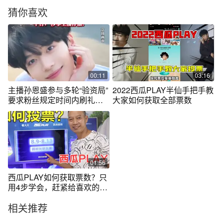
猜你喜欢
00:11
03:16
主播孙恩盛参与多轮“验资局”
2022西瓜PLAY半仙手把手教
要求粉丝规定时间内刷礼物
大家如何获取全部票数
达“百万分值”，价值约10万人
民币。被批助长攀比风气 诱
导非理性消费，平台：涉事
主播停播！#网红主播#孙恩
盛#打PK#刷礼物打赏主播#
验资局
01:56
西瓜PLAY如何获取票数？只
用4步学会，赶紧给喜欢的作
者投票
相关推荐