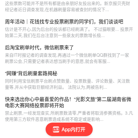
这些票数可能并不是所有都是由亲朋好友投出来的。新京报贝壳财
经记者近日调查发现,在机器刷量容易被查封的情况下...
周年活动｜花钱找专业投票刷票的同学们，我们谈谈吧
估计是不开心,因为后台的投诉都已经刷满了。 不过猫眼要... 投票开
始第二天,我们在后台注意到一些泉友的票数增长极...
后淘宝刷单时代，微信刷票来了
来自IT时报记者的调查发现,再通过一个微信刷单QQ群找到了一家
刷票公会,只需要记者表达想当刷手的意愿,就会有客服...
“网赚”背后刷量套路揭秘
同时利用宝信刷票平台刷点赞数量、投票数量、评论数量、关注数
量等,并从中获取巨额经济利益。 法院认为,两被告利...
快来选出你心中最喜爱的作品！“光影文旅”第二届湖南省微
电影大赛网络投票即将开始
禁止刷票,一经发现查实,所刷票数清零,严重者将取消参赛资格。3.凡
使用第三方软件恶意刷票造成系统不稳定或是影响...
App内打开