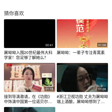
猜你喜欢
00:41
01:08
屠呦呦入围20世纪最伟大科
屠呦呦：一辈子专注青蒿素
学家！您足够了解她么？
01:18
01:28
接到导演邀请，在《功勋》
#浙江卫视功勋 丈夫为屠呦呦
中饰演中国第一位诺贝尔生
端上酒酿，屠呦呦想到了提
理学或医学奖获得者屠呦
取青蒿的关键可能是温度
呦，#周迅为此做出了哪些努