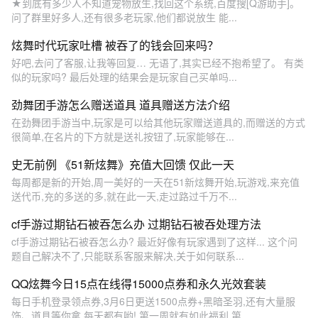
★到底有多少人不知道宠物放生,找回这个系统,百度搜[Q游助手]。
问了群里好多人,还有很多老玩家,他们都说放生 能...
炫舞时代玩家吐槽 被吞了的钱会回来吗？
好吧,去问了客服,让我等回复… 无语了,其实已经不抱希望了。 有类
似的玩家吗? 最后处理的结果会是玩家自己买单吗...
劲舞团手游怎么赠送道具 道具赠送方法介绍
在劲舞团手游当中,玩家是可以给其他玩家赠送道具的,而赠送的方式
很简单,在名片的下方就是送礼按钮了,玩家能够在...
史无前例 《51新炫舞》充值大回馈 仅此一天
每周都是新的开始,周一美好的一天在51新炫舞开始,玩游戏,来充值
送代币,充的多送的多,就在此一天,走过路过千万不...
cf手游过期钻石被吞怎么办 过期钻石被吞处理方法
cf手游过期钻石被吞怎么办? 最近好像有玩家遇到了这样... 这个问
题自己解决不了,只能联系客服来解决,关于如何联系...
QQ炫舞今日15点在线得15000点券和永久光效套装
每日手机登录领点券,3月6日更送1500点券+黑暗圣羽,还有大量服
饰、道具等你拿,每天都有哟! 第一周就有如此福利,第...