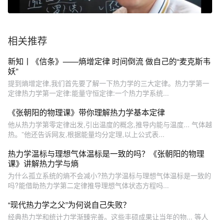
相关推荐
新知丨《信条》——熵增定律 时间倒流 做自己的“麦克斯韦
妖”
提到熵增定律,我们首先要了解一下热力学的三大定律。热力学第一
定律热力学第一定律:能量守恒定律:一个热力学系统...
《张朝阳的物理课》带你理解热力学基本定律
他从热力学第零定律出发,引出温度的概念,推导内能与温度... 气体越
热。”他还告诉网友,根据能量均分定理,以上公式表...
热力学温标与理想气体温标是一致的吗？《张朝阳的物理
课》讲解热力学与熵
为什么孤立系统的熵不会减小?热力学温标与理想气体温标是一致的
吗?能借助热力学第二定律推导理想气体状态方程吗...
“现代热力学之父”为何说自己失败？
经典热力学和统计力学渐臻完善。这些丰硕成果让当年的物... 等人