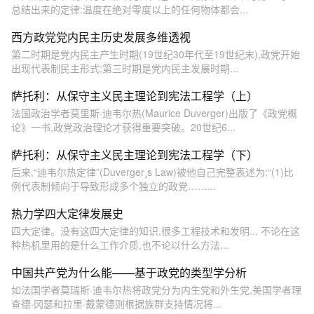
总结出来的定律:温度在绝对零度以上的任何物体都会...
西方政党党内民主历史发展多维透视
第二时期是党内民主产生时期(19世纪30年代至19世纪末),政党开始
出现代表制民主形式;第三时期是党内民主发展时期...
萨托利：从保守主义民主理论到宪法工程学（上）
法国政治学者莫里斯·迪韦尔热(Maurice Duverger)出版了《政党概
论》一书,政党政治理论才获得重要突破。20世纪6...
萨托利：从保守主义民主理论到宪法工程学（下）
后来,“迪韦尔热定律”(Duvergers Law)被他自己完整表述为:“(1)比
例代表制倾向于导致形成多个独立的政党……...
热力学四大定律发展史
四大定律。没有这四大定律的知识,很多工程技术和发明... 不论在这
种热机里用的是什么工作介质,也不论以什么方法...
中国共产党为什么能——基于政党的类型学分析
如法国学者莫瑞斯·迪韦尔热将政党分为内生党和外生党,美国学者理
查德·冈瑟和拉里·戴蒙德则根据族群支持情况将...