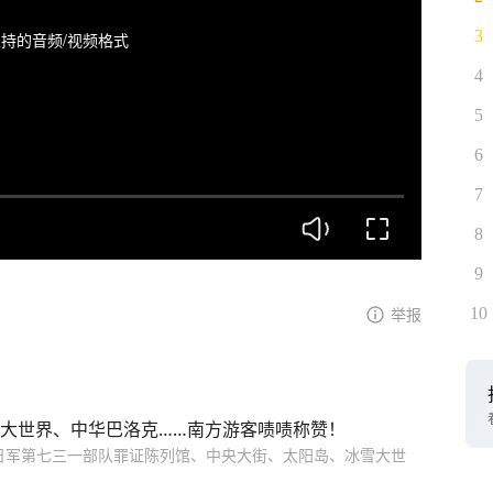
3
持的音频/视频格式
4
5
6
7
8
9
10
举报
雪大世界、中华巴洛克……南方游客啧啧称赞！
日军第七三一部队罪证陈列馆、中央大街、太阳岛、冰雪大世