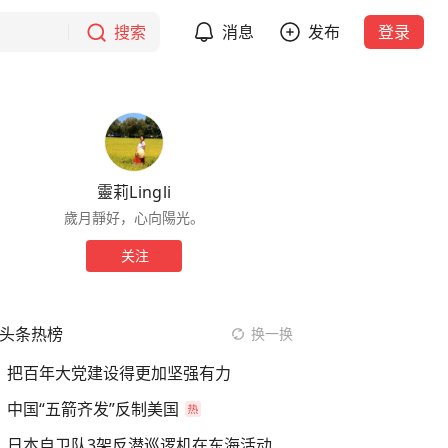
搜索
消息
发布
登录
靈莉Lingli
歲月靜好，心向陽光。
关注
头条热榜
换一换
把百年大党建设得更加坚强有力
中国“五箭齐发”反制美国
日本自卫队3架反潜巡逻机在东海活动