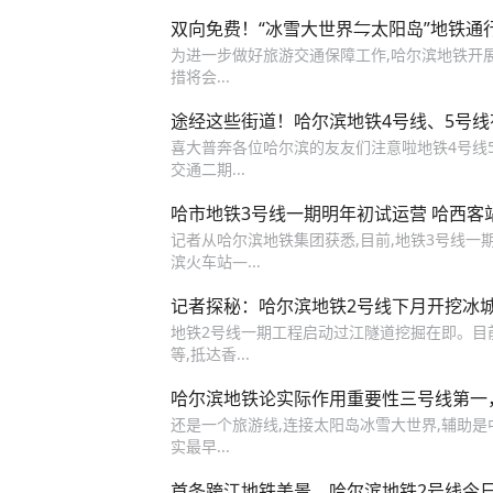
双向免费！“冰雪大世界⇋太阳岛”地铁通
为进一步做好旅游交通保障工作,哈尔滨地铁开展
措将会...
途经这些街道！哈尔滨地铁4号线、5号线
喜大普奔各位哈尔滨的友友们注意啦地铁4号线
交通二期...
哈市地铁3号线一期明年初试运营 哈西客
记者从哈尔滨地铁集团获悉,目前,地铁3号线一期
滨火车站—...
记者探秘：哈尔滨地铁2号线下月开挖冰
地铁2号线一期工程启动过江隧道挖掘在即。目前
等,抵达香...
哈尔滨地铁论实际作用重要性三号线第一
还是一个旅游线,连接太阳岛冰雪大世界,辅助是
实最早...
首条跨江地铁美景，哈尔滨地铁2号线今