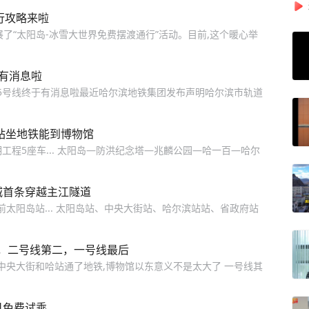
行攻略来啦
了“太阳岛-冰雪大世界免费摆渡通行”活动。目前,这个暖心举
有消息啦
5号线终于有消息啦最近哈尔滨地铁集团发布声明哈尔滨市轨道
站坐地铁能到博物馆
工程5座车... 太阳岛—防洪纪念塔—兆麟公园—哈一百—哈尔
城首条穿越主江隧道
太阳岛站... 太阳岛站、中央大街站、哈尔滨站站、省政府站
，二号线第二，一号线最后
中央大街和哈站通了地铁,博物馆以东意义不是太大了 一号线其
日免费试乘