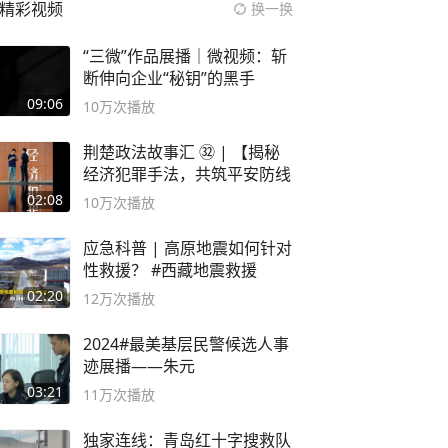
精彩视频
换一换
“三微”作品展播｜微视频：斩
断伸向企业“秘钥”的黑手
09:06
10万
次播放
荆楚政法故事汇 ㉜ | 【揭秘
经济犯罪手法，共筑平安防线
02:08
10万
次播放
应急科普 | 高原地震如何针对
性救援？ #西藏地震救援
02:20
12万
次播放
2024#最美基层民警候选人事
迹展播——朱元
03:21
11万
次播放
独家连线：青岛红十字搜救队