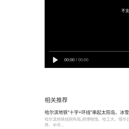
不支
00:00
/
00:00
相关推荐
哈尔滨地铁“十字+环线”串起太阳岛、冰
哈尔滨地铁线网布局,把博物馆、哈工大、侵华
界、中华...