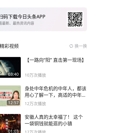
扫码下载今日头条APP
看最新、最热资讯内容
精彩视频
换一换
【一路向“阳” 直击第一现场】
03:40
10万
次播放
身处中年危机的中年人，都该
用心了解一下，高适的中年逆
袭之路
12:57
12万
次播放
安徽人真的太幸福了！ 这个
一袋铜钱就能逛的小镇
01:03
12万
次播放