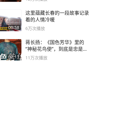
这里蕴藏长春的一段故事记录
着的人情冷暖
00:58
6万
次播放
蒋长扬：《国色芳华》里的
“神秘花鸟使”，到底是忠是
奸？
02:11
11万
次播放