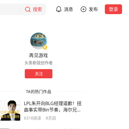
搜索
消息
发布
登录
再见游戏
头条新锐创作者
关注
TA的热门作品
LPL朱开向BLG经理道歉！扭
曲事实带Bin节奏，海尔兄弟
娃娃回归
6318
阅读
8天前