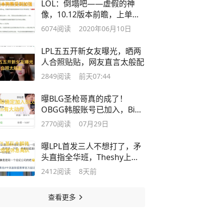
LOL：倒塌吧——虚假的神
像，10.12版本前瞻，上单沃
利贝尔攻略
6074
阅读
2020年06月10日
LPL五五开新女友曝光，晒两
人合照贴贴，网友直言太般配
2849
阅读
前天07:44
曝BLG圣枪哥真的成了！
OBGG韩服账号已加入，Bin
疑似转会离队
2770
阅读
07月29日
曝LPL首发三人不想打了，矛
头直指全华班，Theshy上单
AD版本回归
2412
阅读
8天前
查看更多