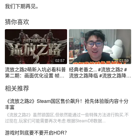
我们下期再见。
猜你喜欢
02:57
01:59
流放之路2萌新入坑必看科普
经典老番之... #流放之路2 #
第二期：画面优化设置 帧率
流放之路降临 #流放之路降临
秒翻倍
不删档测试
相关推荐
《流放之路2》Steam国区售价飙升！抢先体验版内容十分
丰富
《流放之路2》虽然锁国区,但依然能通过一些特殊方法进行购买,不
过现在,玩家们可能需要再次考虑:根据SteamDB数据...
游戏时到底要不要开启HDR？