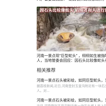
才有人进行彩绘。没有危险，可放心游玩
河南一景点现“巨型蛇头” ，栩栩如生被指
人，当地管委会回应：因石头比较像蛇头
进行了彩绘
相关推荐
河南一景点石头被彩绘，如同巨型蛇头，
据荔枝新闻,近日,河南登封玉皇沟附近有一块石
人。对...
河南一景点石头被彩绘，如同巨型蛇头，
近日,河南登封玉皇沟附近有一块石头被人画上彩