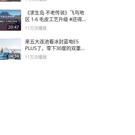
《求生岛 不老传说》飞鸟地
区 1-6 毛皮工艺升级 #还得是
主机大作
20:47
11万
次播放
来五大连池看冰封蓝电E5
PLUS了，零下30度的双重冰
封40小时全录
04:34
11万
次播放