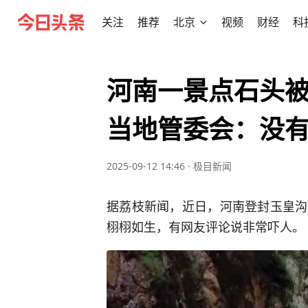
关注
推荐
北京
视频
财经
科
河南一景点石头
当地管委会：没
2025-09-12 14:46
·
极目新闻
据荔枝新闻，近日，河南登封玉皇沟
栩栩如生，有网友评论说非常吓人。