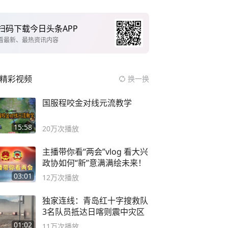
扫码下载今日头条APP
看最新、最热资讯内容
精彩视频
换一换
国服程咬金对线元流教学
15:58
20万
次播放
主播带你看“两会”vlog 看大兴
政协如何“新”意满满绘未来！
03:01
12万
次播放
独家连线：青岛红十字搜救队
3名队员抵达日喀则震中灾区
01:02
11万
次播放