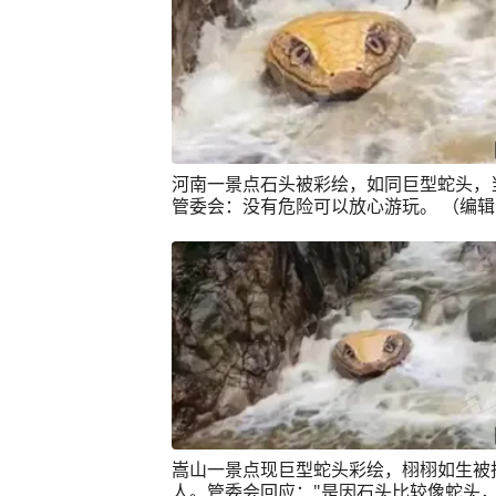
河南一景点石头被彩绘，如同巨型蛇头，
管委会：没有危险可以放心游玩。 （编
紫薇；实习生：武紫睿；审签：李婕舒）
嵩山一景点现巨型蛇头彩绘，栩栩如生被
人。管委会回应："是因石头比较像蛇头