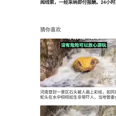
闻线索，一经采纳即付报酬。24小时报料热
猜你喜欢
河南登封一景区石头被人画上彩绘，如同
蛇头在水中栩栩如生非常吓人，当地管委
应：因石头比较像蛇头，才有人进行彩绘
有危险可以放心游玩（荔枝新闻）