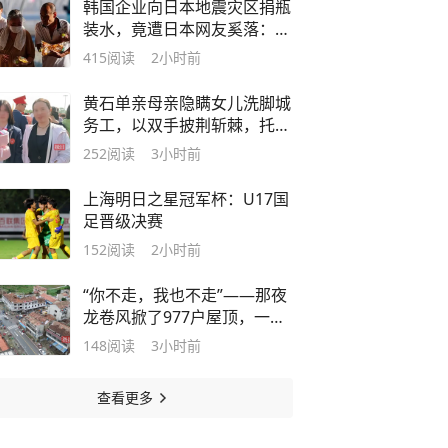
韩国企业向日本地震灾区捐瓶
装水，竟遭日本网友奚落：不
想喝韩国水，唯一用途是冲厕
415
阅读
2小时前
所
黄石单亲母亲隐瞒女儿洗脚城
务工，以双手披荆斩棘，托举
女儿641分圆梦大学
252
阅读
3小时前
上海明日之星冠军杯：U17国
足晋级决赛
152
阅读
2小时前
“你不走，我也不走”——那夜
龙卷风掀了977户屋顶，一个
月后梁子湖畔灯火重新亮起
148
阅读
3小时前
查看更多