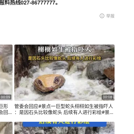
线027-86777777。
举报
00:09
00:08
巨形
管委会回应#景点一巨型蛇头栩栩如生被指吓人
会回
：是因石头比较像蛇头 后续有人进行彩绘#景区
，没
#蛇