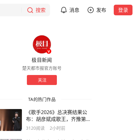
搜索
消息
发布
登录
极目新闻
楚天都市报官方账号
关注
TA的热门作品
《歌手2026》总决赛结果公
布：胡彦斌成歌王，齐豫第
二，万妮达第三
3120
阅读
2小时前