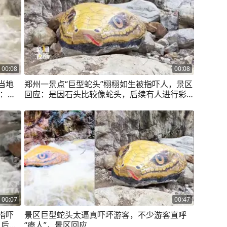
00:08
00:08
当地
郑州一景点“巨型蛇头”栩栩如生被指吓人，景区
辑：郑
回应：是因石头比较像蛇头，后续有人进行彩
绘。#景区 #旅游
00:07
00:47
指吓
景区巨型蛇头太逼真吓坏游客，不少游客直呼
，后续
“瘆人”，景区回应