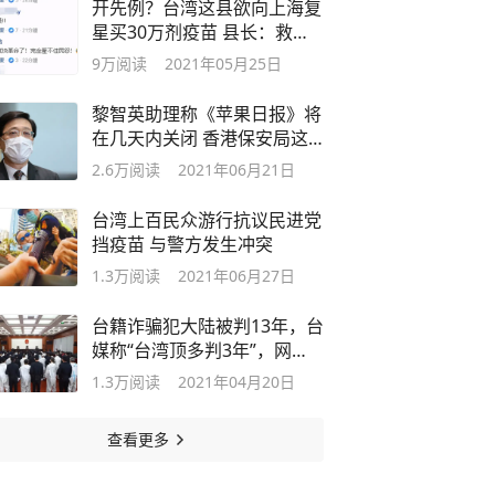
开先例？台湾这县欲向上海复
星买30万剂疫苗 县长：救人
最重要
9万
阅读
2021年05月25日
黎智英助理称《苹果日报》将
在几天内关闭 香港保安局这
样说
2.6万
阅读
2021年06月21日
台湾上百民众游行抗议民进党
挡疫苗 与警方发生冲突
1.3万
阅读
2021年06月27日
台籍诈骗犯大陆被判13年，台
媒称“台湾顶多判3年”，网
友：不可耻吗？
1.3万
阅读
2021年04月20日
查看更多