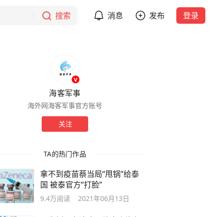
搜索
消息
发布
登录
海客军事
海外网海客军事官方账号
关注
TA的热门作品
拿不到疫苗蔡当局“甩锅”给泰
国 被泰官方“打脸”
9.4万
阅读
2021年06月13日