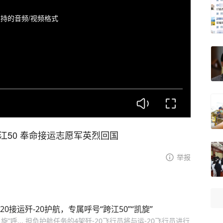
持的音频/视频格式
江50 奉命接运志愿军英烈回国
举报
接运歼-20护航，专属呼号“跨江50”“凯旋”
“凯旋”呼... 担负护航任务的4架歼-20飞行员将与运-20飞行员进行