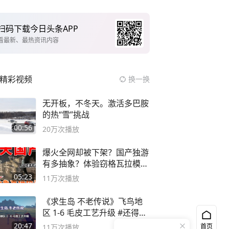
扫码下载今日头条APP
看最新、最热资讯内容
精彩视频
换一换
无开板，不冬天。激活多巴胺
的热“雪”挑战
00:56
20万
次播放
爆火全网却被下架？国产独游
有多抽象？体验窃格瓦拉模拟
器！
05:23
11万
次播放
《求生岛 不老传说》飞鸟地
区 1-6 毛皮工艺升级 #还得是
主机大作
20:47
首页
11万
次播放