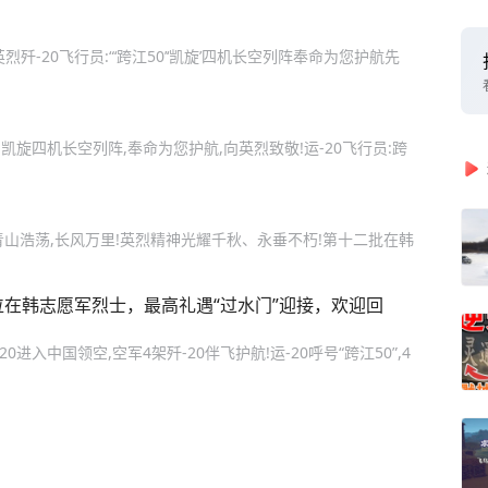
烈歼-20飞行员:“‘跨江50’‘凯旋’四机长空列阵奉命为您护航先
50,凯旋四机长空列阵,奉命为您护航,向英烈致敬!运-20飞行员:跨
。青山浩荡,长风万里!英烈精神光耀千秋、永垂不朽!第十二批在韩
30位在韩志愿军烈士，最高礼遇“过水门”迎接，欢迎回
进入中国领空,空军4架歼-20伴飞护航!运-20呼号“跨江50”,4