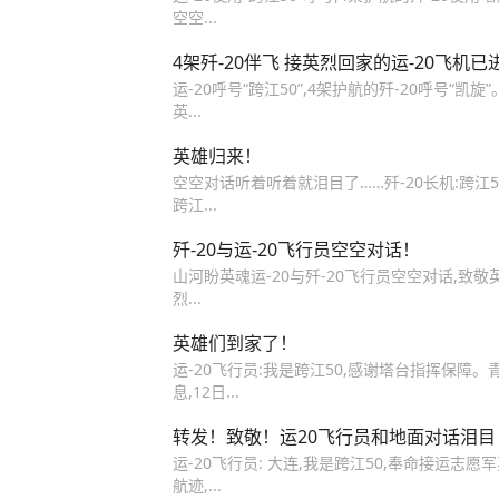
空空...
4架歼-20伴飞 接英烈回家的运-20飞机
运-20呼号“跨江50”,4架护航的歼-20呼号
英...
英雄归来！
空空对话听着听着就泪目了……歼-20长机:跨江5
跨江...
歼-20与运-20飞行员空空对话！
山河盼英魂运-20与歼-20飞行员空空对话,致敬英
烈...
英雄们到家了！
运-20飞行员:我是跨江50,感谢塔台指挥保障
息,12日...
转发！致敬！运20飞行员和地面对话泪目
运-20飞行员: 大连,我是跨江50,奉命接运志
航迹,...