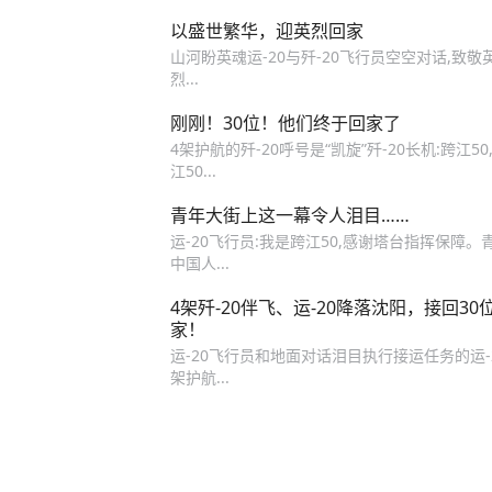
以盛世繁华，迎英烈回家
山河盼英魂运-20与歼-20飞行员空空对话,致敬英
烈...
刚刚！30位！他们终于回家了
4架护航的歼-20呼号是“凯旋”歼-20长机:跨江
江50...
青年大街上这一幕令人泪目……
运-20飞行员:我是跨江50,感谢塔台指挥保障
中国人...
4架歼-20伴飞、运-20降落沈阳，接回
家！
运-20飞行员和地面对话泪目执行接运任务的运-20
架护航...