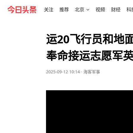
关注
推荐
北京
视频
财经
科
运20飞行员和地
奉命接运志愿军
2025-09-12 10:14
·
海客军事