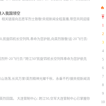
已进入我国领空
“凯旋”。相关链接向志愿军烈士致敬!央视新闻全程直播,带您共同迎接
1
2
0,凯旋四机长空列阵,奉命为您护航,向英烈致敬!运-20飞行员:
3
4
烈歼-20飞行员:“‘跨江50’‘凯旋’四机长空列阵奉命为您护航先
5
6
7
。青山浩荡,长风万里!英烈精神光耀千秋、永垂不朽!据央视新闻消
8
9
愿军英烈回国。 大连管制中心: 跨江50,空军大连管制中心已掌握你
10