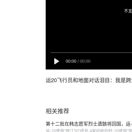
不支
00:00
/
00:00
运20飞行员和地面对话泪目：我是跨
相关推荐
第十二批在韩志愿军烈士遗骸将回国，运-20
运-20使用“跨江50”呼号,4架护航的歼-20使用