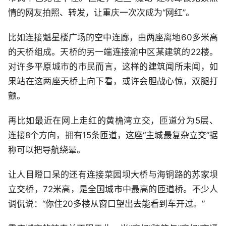
情的网友拍照、转发，让重庆一次次成为“网红”。
比如连接魁星楼广场的空中连廊，由两座离地60多米高
的天桥组成。天桥的另一端连接渝中区某建筑的22楼。
对许多平原城市的市民而言，这样的建筑闻所未闻，如
果站在这两座天桥上向下看，或许会胆战心惊，双腿打
颤。
再比如最近在网上走红的黄桷湾立交，匝道分为5层、
连接8个方向，拥有15条匝道，这座“主城最复杂立交”据
称可以把导航绕晕。
让人目瞪口呆的还有连接菜园坝大桥与海铜路的苏家坝
立交桥，72米高，是全国城市中最高的匝道桥。不少人
调侃说：“你住20多楼从窗口望出去能看到车开过。”