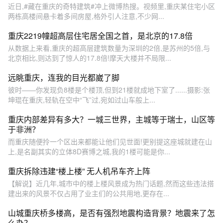
近日,#藏在重庆的奇特建筑#冲上微博热搜。视频里,重庆某住宅小区
两栋高楼间悬卡着多间房屋,格外引人注意,不少网...
重庆2219幢超高层住宅居全国之首，是北京的17.8倍
从数据上来看,重庆的超高层建筑数量为深圳的2倍,是苏州的5倍,与
北京相比,则达到了惊人的17.8倍!摩天大楼并不局限...
远眺重庆，连我的目光都崴了脚
彼时——你发现负8楼是个楼顶,但到21楼就成地下室了......摄影:张
坤琨在重庆,轻轨在空中“飞”过,宛如过山车般上...
重庆内部差异有多大？一城三世界，主城等于瑞士，山区等
于非洲？
而重庆随便拎一个区出来都能让他们见世面!更别提这座城就建在山
上,是名副其实的立体8D赛博之城,我的1楼可能是你...
重庆拆除违建“楼上楼” 无人机吊车齐上阵
【解说】近几年,城市中的楼上楼风景成为热门话题,然而这些违法搭
建出来的风景不仅占用了业主们的公共用地,更存在...
山城重庆桥多楼高，是否有强烈地震构造背景？地震来了怎
么办？