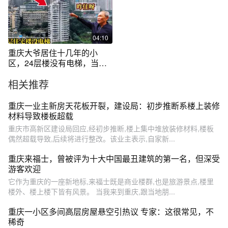
04:10
重庆大爷居住十几年的小
区，24层楼没有电梯，当时
咋建的！
相关推荐
重庆一业主新房天花板开裂，建设局：初步推断系楼上装修
材料导致楼板超载
重庆市高新区建设局回应,经初步推断,楼上集中堆放装修材料,楼板
偶然超载导致,后续将进行整改。该业主表示,自家新...
重庆来福士，曾被评为十大中国最丑建筑的第一名，但深受
游客欢迎
它作为重庆的一座新地标,来福士既是商业楼群,也是旅游景点,楼里
楼外、楼上楼下皆有风景。 当我来到重庆,跟当地朋...
重庆一小区多间高层房屋悬空引热议 专家：这很常见，不
稀奇