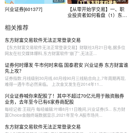
03:17
08:06
兴业证券[601377]
【从零开始学交易】一、职
业投资者如何看盘（1）东方
财富的使用
相关推荐
东方财富交易软件无法正常登录交易
【东方财富交易软件无法正常登录交易】财联社3月21日电,据多位
网友在社交媒体爆料,东方财富软件“崩了”,无法正...
证券何时爆发 牛市何时来临 国泰君安 兴业证券 东方财富谁
先上攻？
证券指数:月线级别30月线,60月线90月三线粘合向上,7年周期再现,
难得一遇牛市必然来临。 上次金叉发生在2014年11...
兴业证券喊你来配股了！其中不超过70亿元用于融资融券
业务，去年至今已有6家券商配股
每经记者:王砚丹 每经编辑:叶峰8月11日晚间,兴业证券(S... 东方财
富Choice金融终端数据显示,2021年至今,A股市场共...
东方财富交易软件无法正常登录交易