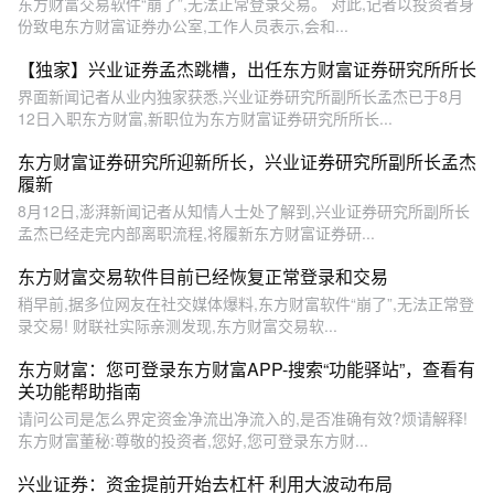
东方财富交易软件“崩了”,无法正常登录交易。 对此,记者以投资者身
份致电东方财富证券办公室,工作人员表示,会和...
【独家】兴业证券孟杰跳槽，出任东方财富证券研究所所长
界面新闻记者从业内独家获悉,兴业证券研究所副所长孟杰已于8月
12日入职东方财富,新职位为东方财富证券研究所所长...
东方财富证券研究所迎新所长，兴业证券研究所副所长孟杰
履新
8月12日,澎湃新闻记者从知情人士处了解到,兴业证券研究所副所长
孟杰已经走完内部离职流程,将履新东方财富证券研...
东方财富交易软件目前已经恢复正常登录和交易
稍早前,据多位网友在社交媒体爆料,东方财富软件“崩了”,无法正常登
录交易! 财联社实际亲测发现,东方财富交易软...
东方财富：您可登录东方财富APP-搜索“功能驿站”，查看有
关功能帮助指南
请问公司是怎么界定资金净流出净流入的,是否准确有效?烦请解释!
东方财富董秘:尊敬的投资者,您好,您可登录东方财...
兴业证券：资金提前开始去杠杆 利用大波动布局