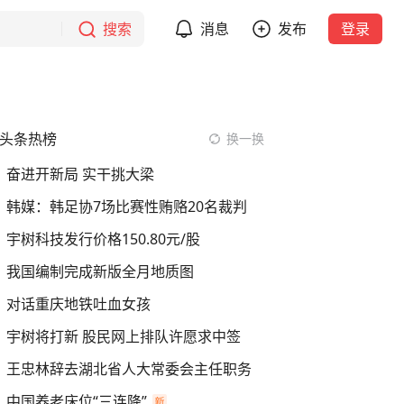
搜索
消息
发布
登录
头条热榜
换一换
奋进开新局 实干挑大梁
韩媒：韩足协7场比赛性贿赂20名裁判
宇树科技发行价格150.80元/股
我国编制完成新版全月地质图
对话重庆地铁吐血女孩
宇树将打新 股民网上排队许愿求中签
王忠林辞去湖北省人大常委会主任职务
中国养老床位“三连降”