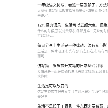
一年级语文仿写：看这一篇就够了，方法
大家好,我是家庭教育指导师果妈~如果说,作文
来说,也...
12句经典语录：生活可以五颜六色，但
什么的时候,那就对父母孝顺,那是唯一无论何时
可以乱七...
每日分享｜生活是一种律动，须有光与影（
生活是一种律动,须有光有影,有左有右,有晴有雨
而明...
仿写篇｜狠狠提升文笔的日常基础训练
爱情就是一起在庸碌的生活夹缝里找糖,让琐事
求你时,...
生活是可以改变的
这是李晓东在报告文学《三河水暖》“后记”中
美好生...
生活不是段子 | 得到一件东西需要智慧