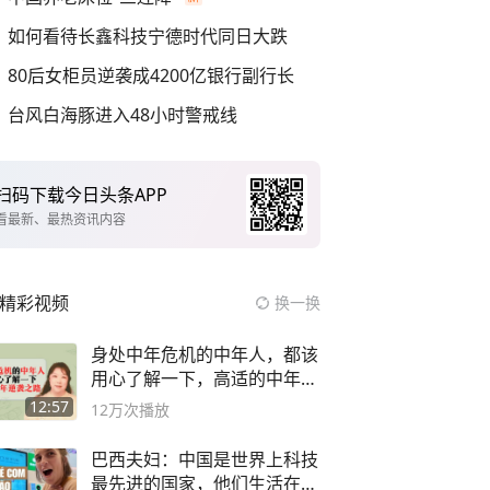
如何看待长鑫科技宁德时代同日大跌
80后女柜员逆袭成4200亿银行副行长
台风白海豚进入48小时警戒线
扫码下载今日头条APP
看最新、最热资讯内容
精彩视频
换一换
身处中年危机的中年人，都该
用心了解一下，高适的中年逆
袭之路
12:57
12万
次播放
巴西夫妇：中国是世界上科技
最先进的国家，他们生活在