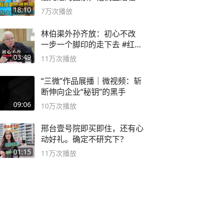
2999年
18:10
7万
次播放
林伯渠外孙齐放：初心不改
一步一个脚印的走下去 #红船
论坛
03:49
11万
次播放
“三微”作品展播｜微视频：斩
断伸向企业“秘钥”的黑手
09:06
10万
次播放
邢台壹号院即买即住，还有心
动好礼。确定不研究下？
01:15
11万
次播放