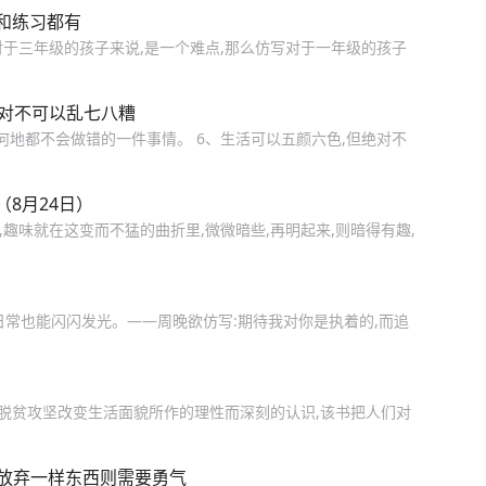
和练习都有
对于三年级的孩子来说,是一个难点,那么仿写对于一年级的孩子
绝对不可以乱七八糟
何地都不会做错的一件事情。 6、生活可以五颜六色,但绝对不
8月24日）
,趣味就在这变而不猛的曲折里,微微暗些,再明起来,则暗得有趣,
日常也能闪闪发光。——周晚欲仿写:期待我对你是执着的,而追
对脱贫攻坚改变生活面貌所作的理性而深刻的认识,该书把人们对
，放弃一样东西则需要勇气