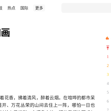
技
热点
国际
更多
如画
1
2
3
4
5
着花香，拂着清风，醉着云烟。在喧哗的都市呆
6
盛开、万花丛荣的山间去住上一阵，哪怕一日也
7