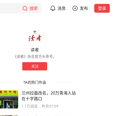
搜索
消息
发布
登录
读者
《读者》杂志官方头条号。
关注
TA的热门作品
兰州拉面改名，20万青海人站
在十字路口
1.1万
阅读
昨天07:04