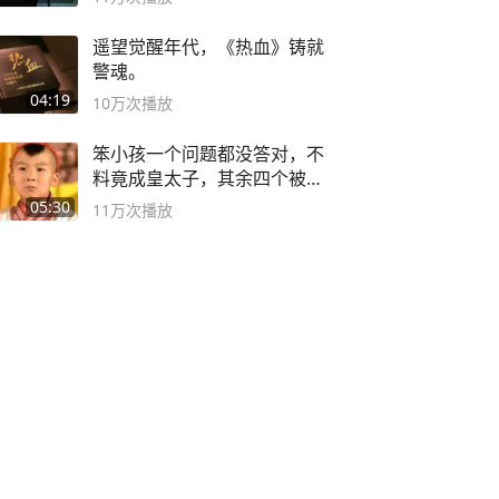
遥望觉醒年代，《热血》铸就
警魂。
04:19
10万
次播放
笨小孩一个问题都没答对，不
料竟成皇太子，其余四个被处
死
05:30
11万
次播放