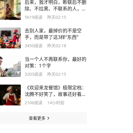
后来，我才明白，断联后不删
除、不拉黑、不联系的人，不
是在等对方回头，而是在等自
5619
阅读
昨天02:15
己放下
去别人家，最掉价的不是空
手，而是带了这3样“东西”
3450
阅读
昨天02:18
当一个人不再联系你，最好的
对策：1个字
3203
阅读
昨天02:15
《欢迎来龙餐馆》极限定档：
沈腾不好笑了，故事还好看
吗？
2106
阅读
14小时前
查看更多