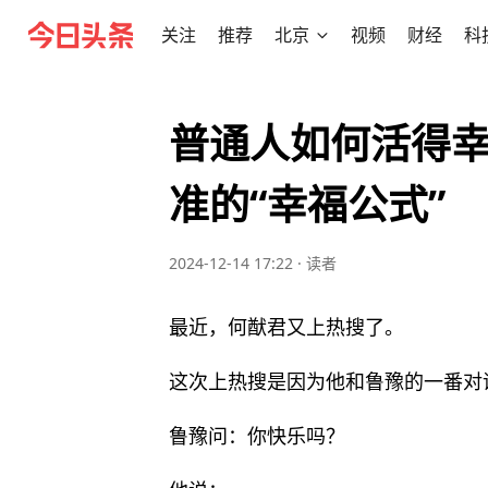
关注
推荐
北京
视频
财经
科
普通人如何活得
准的“幸福公式”
2024-12-14 17:22
·
读者
最近，何猷君又上热搜了。
这次上热搜是因为他和鲁豫的一番对
鲁豫问：你快乐吗？