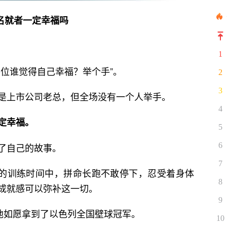
名就者一定幸福吗
1
位谁觉得自己幸福？举个手”。
2
3
是上市公司老总，但全场没有一个人举手。
4
定幸福。
5
6
了自己的故事。
7
年的训练时间中，拼命长跑不敢停下，忍受着身体
8
成就感可以弥补这一切。
9
，他如愿拿到了以色列全国壁球冠军。
10