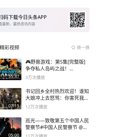
扫码下载今日头条APP
看最新、最热资讯内容
精彩视频
换一换
🎮野兽游戏：第5集[完整版]
争夺私人岛屿之战！
#MrBeastChina
55:37
3万
次播放
书记回乡全村热烈欢迎！谁知
大娘冲上去怒骂：你害死我儿
子
07:15
12万
次播放
巡光——致敬第五个中国人民
警察节#中国人民警察节 @抖
音小助手
05:00
11万
次播放