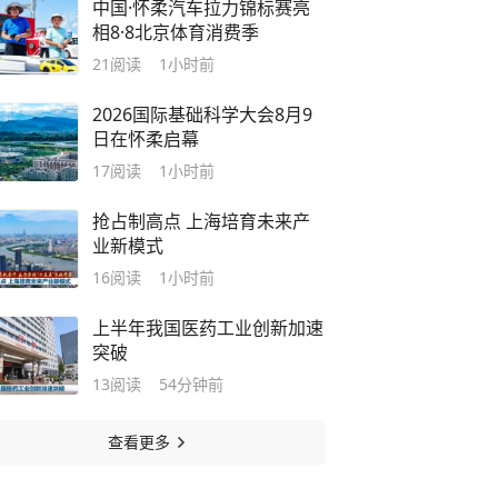
中国·怀柔汽车拉力锦标赛亮
相8·8北京体育消费季
21
阅读
1小时前
2026国际基础科学大会8月9
日在怀柔启幕
17
阅读
1小时前
抢占制高点 上海培育未来产
业新模式
16
阅读
1小时前
上半年我国医药工业创新加速
突破
13
阅读
54分钟前
查看更多