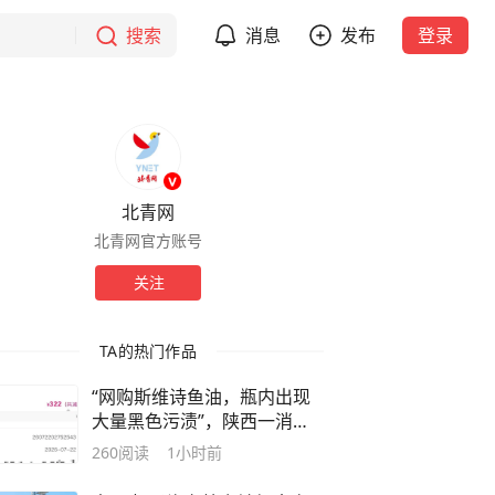
搜索
消息
发布
登录
北青网
北青网官方账号
关注
TA的热门作品
“网购斯维诗鱼油，瓶内出现
大量黑色污渍”，陕西一消费
者提出检测遭拒，网购平台：
260
阅读
1小时前
可退货并补偿300元