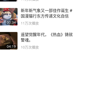
新年新气象又一部佳作诞生 #
国漫猫行东方传递文化自信
00:34
11万
次播放
遥望觉醒年代，《热血》铸就
警魂。
04:19
10万
次播放