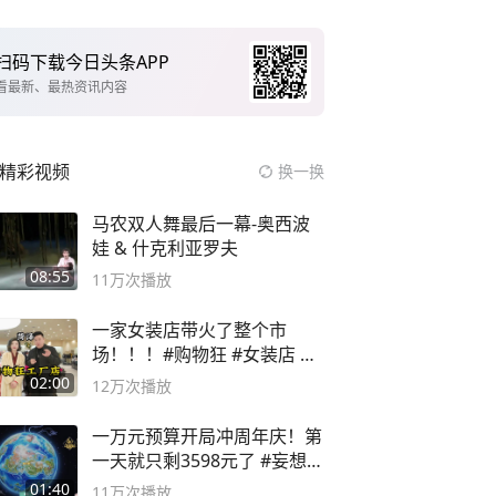
扫码下载今日头条APP
看最新、最热资讯内容
精彩视频
换一换
马农双人舞最后一幕-奥西波
娃 & 什克利亚罗夫
08:55
11万
次播放
一家女装店带火了整个市
场！！！#购物狂 #女装店 #
高品质女装
02:00
12万
次播放
一万元预算开局冲周年庆！第
一天就只剩3598元了 #妄想山
海
01:40
11万
次播放