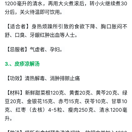
1200毫升的清水，再用大火煮滚后，转小火继续煮30
分后，关火待温即可饮用。
【适合者】身热烦躁所引致的食欲下降、胸口胀闷不
舒、口臭、牙龈红肿出血等人士。
【忌服者】气虚者、孕妇。
3.、皮疹凉解汤
【功效】清热解毒、消肿排脓止痛
【材料】新鲜甜菜根120克、黄耆20克、黄芩20克、绿
豆20克、金银花15克、赤芍15克、茯苓10克、甘草10
克、红枣（去核）4-5粒、瘦肉250克、清水1200毫
升。