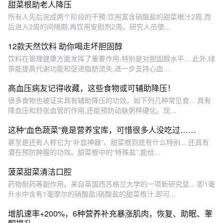
甜菜根助老人降压
所有人先后完成两个阶段的干预:饮用富含硝酸盐的甜菜根汁2周,而
后进入2周的间隔期,再饮用安慰剂2周。研究人员使...
12款天然饮料 助你喝走坏胆固醇
饮料在管理健康方面发挥了重要作用,特别是对胆固醇水平... 此外,绿
茶能提高代谢功能和促进脂肪流失,进一步支持心血...
高血压病友记得收藏，这些食物或可辅助降压！
很多食物也被证实具有辅助降压的功效。如下列几种常见食... 具有
降血压和舒张血管的作用,还能预防动脉粥样硬化。现...
这种“血色蔬菜”竟是营养宝库，可惜很多人没吃过……
甚至是还有人称它为“补血神器”。甜菜根到底有什么特别... 还具有
潜在预防肿瘤的功效。甜菜根中的“特殊盐”,能给...
菠菜甜菜清洁口腔
药物耐药等副作用。来自英国西苏格兰大学的一项新研究显... 即1毫
升水中含有1毫摩尔的硝酸盐)硝酸盐的甜菜根汁,即可...
增肌速率+200%，6种营养补充暴涨肌肉，恢复、助眠、睾