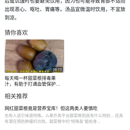
后或饥饿时也要避免饮用，因为也可能导致胃部不适而
出现恶心、呕吐、胃痛等。汤品宜微温时饮用，不宜放
到凉。
猜你喜欢
06:13
每天喝一杯甜菜根排毒果
汁，有助于打通血管保护肝
脏，稳定血压！
相关推荐
网红甜菜根竟是营养宝库！但这两类人要慎吃
也有人说它味道特殊。△某外卖平台甜菜根到底有什么特别... 还具
有潜在预防肿瘤的功效。甜菜根中的“特殊盐”能给身...