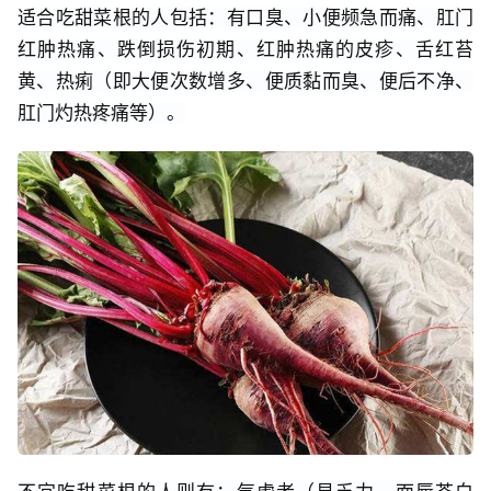
适合吃甜菜根的人包括：有口臭、小便频急而痛、肛门
红肿热痛、跌倒损伤初期、红肿热痛的皮疹、舌红苔
黄、热痢（即大便次数增多、便质黏而臭、便后不净、
肛门灼热疼痛等）。