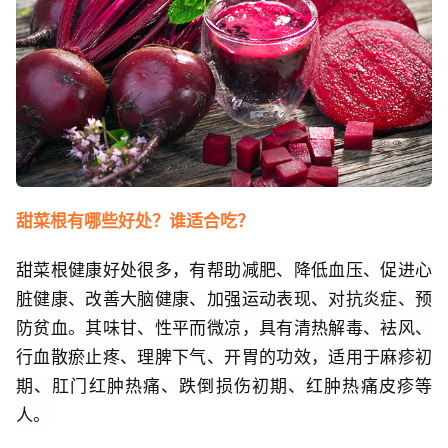
甜菜根有哪些好处？谁适合吃？
甜菜根健康好处很多，有帮助减肥、降低血压、促进心
脏健康、改善大脑健康、加强运动表现、对抗炎症、预
防贫血。其味甘、性平而微凉，具有清热解毒、袪风、
行血散瘀止疼、理脾下气、开胃的功效，适用于麻疹初
期、肛门红肿热痛、跌倒损伤初期、红肿热痛皮疹等
人。