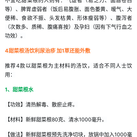
不宜吃甜菜根的人则有：气虚者（易乏力、面唇苍白
等）、脾胃虚弱者（饭后易腹胀、面色萎黄、暧气、大
便稀、食欲不振、头发枯黄、形体瘦弱等）、腹泻者
（次数多、质稀、腹痛喜按）及孕妇（因有下气行血之
功效）。
4甜菜根汤饮利尿治疹 加1草还能外敷
推荐4款以甜菜根为主材料的汤饮，适合不同人士饮
用：
1、甜菜根水
【功效】清热解毒、散瘀止疼。
【材料】新鲜甜菜根80克、清水1000毫升。
【做法】新鲜甜菜根预先洗净切块，放锅中加入1000毫