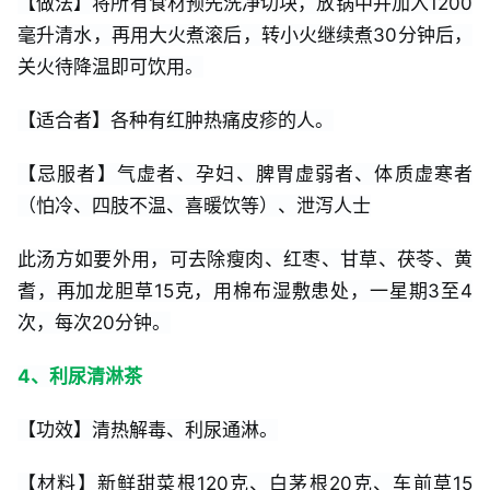
【做法】将所有食材预先洗净切块，放锅中并加入1200
毫升清水，再用大火煮滚后，转小火继续煮30分钟后，
关火待降温即可饮用。
【适合者】各种有红肿热痛皮疹的人。
【忌服者】气虚者、孕妇、脾胃虚弱者、体质虚寒者
（怕冷、四肢不温、喜暖饮等）、泄泻人士
此汤方如要外用，可去除瘦肉、红枣、甘草、茯苓、黄
耆，再加龙胆草15克，用棉布湿敷患处，一星期3至4
次，每次20分钟。
4、利尿清淋茶
【功效】清热解毒、利尿通淋。
【材料】新鲜甜菜根120克、白茅根20克、车前草15