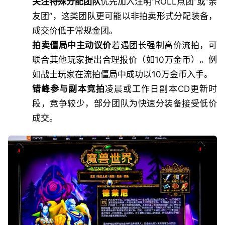
关注特殊分配团队
优先加入注明“ROLL点团”或“亲
友团”，这类团队更可能以非拍卖形式分配装备，
成交价低于常规金团。
拍卖僵局中主动议价
若遇团长强制高价流拍，可
联合其他玩家提出合理报价（如10万金币）。例
如战士玩家在流拍僵局中成功以10万金币入手。
错峰参与副本竞拍
凌晨或工作日副本CD更新时
段，竞争较少，部分团队为快速分装备接受低价
成交。