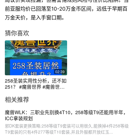
局议价实现捡漏，但需警惕规则风险与性价比陷阱。当
前亚服均价已回落至10-20万金币区间，远低于早期百
万金天价，是入手窗口期。
猜你喜欢
02:39
258圣装实用性分析，还不如
251？ #魔兽世界 #魔兽世界
怀旧服 #怀旧也时髦 #魔兽世
相关推荐
界激励计划 #冰冠堡垒 258圣
装不建议高价入手，到了ICC
就要换成251装等的T10。
魔兽WLK：三职业先别换4T10，258等级T9还能用半年，
ICC拿装规划
邪DK套装更换策略:258等级T9套装可以用很久,能换掉4件258等级
T9套装的只有4件277等级T10套装,并且外服都开放红玉...