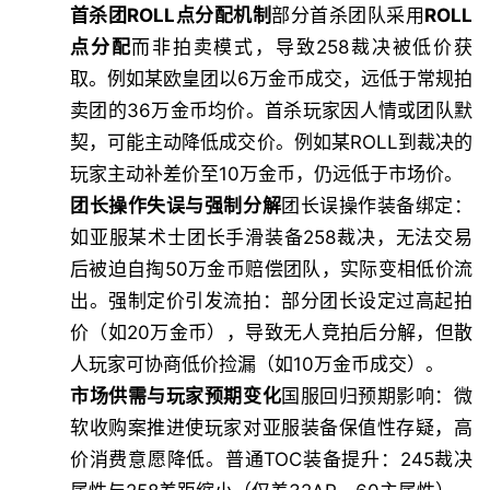
首杀团ROLL点分配机制
部分首杀团队采用
ROLL
点分配
而非拍卖模式，导致258裁决被低价获
取。例如某欧皇团以6万金币成交，远低于常规拍
卖团的36万金币均价。首杀玩家因人情或团队默
契，可能主动降低成交价。例如某ROLL到裁决的
玩家主动补差价至10万金币，仍远低于市场价。
团长操作失误与强制分解
团长误操作装备绑定：
如亚服某术士团长手滑装备258裁决，无法交易
后被迫自掏50万金币赔偿团队，实际变相低价流
出。强制定价引发流拍：部分团长设定过高起拍
价（如20万金币），导致无人竞拍后分解，但散
人玩家可协商低价捡漏（如10万金币成交）。
市场供需与玩家预期变化
国服回归预期影响：微
软收购案推进使玩家对亚服装备保值性存疑，高
价消费意愿降低。普通TOC装备提升：245裁决