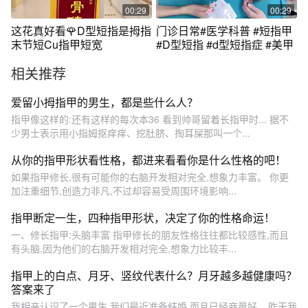
00:29
00:29
这花真好看🌹D型短指是拇指
门诊日常#医学科普 #短指甲
末节短Cu指甲短宽
#D型短指 #d型短指症 #美甲
相关推荐
爱留小拇指甲的男生，都是些什么人？
指甲像这样的:还有这样的每次本36 看到帅哥留着长指甲时... 据不
少男士表示用小指姆抠痒痒、挖肚脐、掏耳屎那叫一个...
从你的指甲形状看性格，都进来看看你是什么性格的吧！
如果指甲修长,很有可能你的右脑开发相对完全,想象力丰富。 你更
加注重细节,创造力非凡,不过却容易受周围环境影响...
指甲断定一生，四种指甲形状，决定了你的性格命运！
一、修长指甲:头脑丰富 指甲修长的朋友性格往往都比较感性,而且
有头脑,因为他们的右脑开发相对完全,想象力比较丰...
指甲上的白点、月牙、竖纹代表什么？月牙越多越健康吗？
答案来了
我相亲认识了一个男生,我们最近准备结婚,而且已经商量好... 昨天我