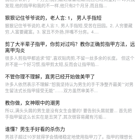
发现,他的指甲和我的不一样,他只有2个月牙,而且指...
狠狠记住爷爷说的，老人言: 1， 男人手指短
狠狠记住爷爷说的,老人言:1, 男人手指短,受苦在田园。2, 人穷要藏
穷,人富要藏富。3. 家丑不外扬,拌嘴不分房。4....
剪了大半辈子指甲，你剪对过吗？教你正确剪指甲方法，远
离甲沟炎
很多人剪指甲都追求“短”,喜欢贴肉剪,不留一丝多余的长度。 但这个
并不是一个好习惯,指甲剪太短,反而会让指甲陷...
不管你理不理解，直男已经开始做美甲了
许多人依然表示不理解:“恕我坚持认为男生的手干净整齐最美”“对男
生留法式长指甲接受无能”……双方虽然审美不...
教你做，女神眼中的潮男
所以,满头头屑的男生是没有女生会要的! 要告别头屑就要... 首先把
手指甲留这么长实在是丑哭了,其次很容易藏有污垢...
谁懂？男生手好看的杀伤力
男孩子超过10岁就得学会情绪稳定地使用指甲刀了。指甲的理想长