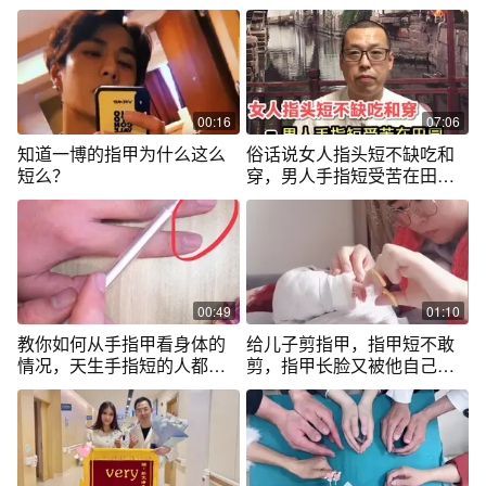
宽
能呵护
00:16
07:06
知道一博的指甲为什么这么
俗话说女人指头短不缺吃和
短么？
穿，男人手指短受苦在田
园，该如何解读
00:49
01:10
教你如何从手指甲看身体的
给儿子剪指甲，指甲短不敢
情况，天生手指短的人都有
剪，指甲长脸又被他自己抓
哪些命运特征
花