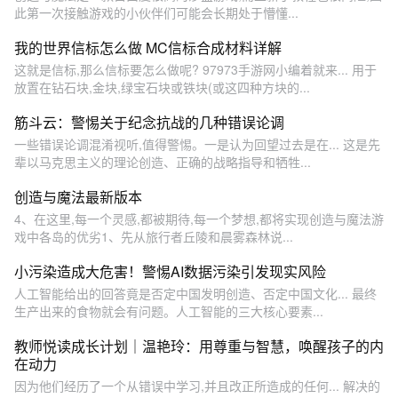
此第一次接触游戏的小伙伴们可能会长期处于懵懂...
我的世界信标怎么做 MC信标合成材料详解
这就是信标,那么信标要怎么做呢? 97973手游网小编着就来... 用于
放置在钻石块,金块,绿宝石块或铁块(或这四种方块的...
筋斗云：警惕关于纪念抗战的几种错误论调
一些错误论调混淆视听,值得警惕。一是认为回望过去是在... 这是先
辈以马克思主义的理论创造、正确的战略指导和牺牲...
创造与魔法最新版本
4、在这里,每一个灵感,都被期待,每一个梦想,都将实现创造与魔法游
戏中各岛的优劣1、先从旅行者丘陵和晨雾森林说...
小污染造成大危害！警惕AI数据污染引发现实风险
人工智能给出的回答竟是否定中国发明创造、否定中国文化... 最终
生产出来的食物就会有问题。人工智能的三大核心要素...
教师悦读成长计划｜温艳玲：用尊重与智慧，唤醒孩子的内
在动力
因为他们经历了一个从错误中学习,并且改正所造成的任何... 解决的