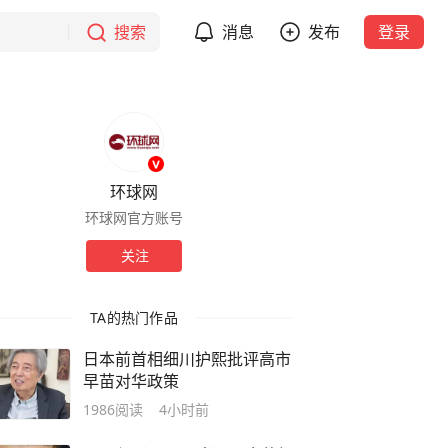
搜索
消息
发布
登录
环球网
环球网官方账号
关注
TA的热门作品
日本前首相细川护熙批评高市
早苗对华政策
1986
阅读
4小时前