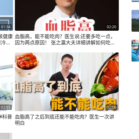
01:34
02:20
核健康
血脂高，能不能吃肉？医生说:还要多吃一点，
康冷知
因为两点原因！ 张之瀛大夫详细讲解如何吃肉
更健康，高血脂和心脑血管疾病患者一定要
听。#硬核健康科普行动 #高血脂 #心脑血管疾
病 #吃肉我们不将就 #蛋白质
02:55
02:06
#科普
血脂高了之后到底还能不能吃肉？医生一次讲
明白