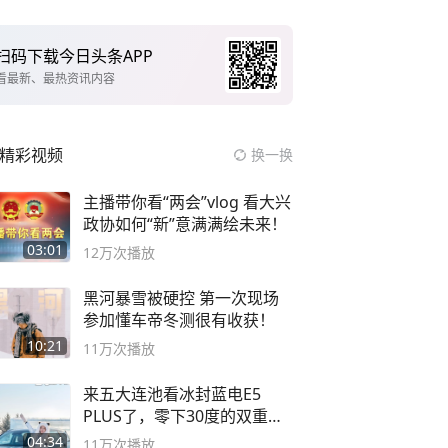
扫码下载今日头条APP
看最新、最热资讯内容
精彩视频
换一换
主播带你看“两会”vlog 看大兴
政协如何“新”意满满绘未来！
03:01
12万
次播放
黑河暴雪被硬控 第一次现场
参加懂车帝冬测很有收获！
10:21
11万
次播放
来五大连池看冰封蓝电E5
PLUS了，零下30度的双重冰
封40小时全录
04:34
11万
次播放