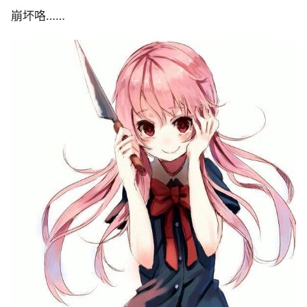
崩坏咯……