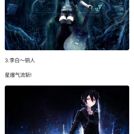
3.李白～铜人
星爆气流斩!