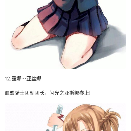
12.露娜～亚丝娜
血盟骑士团副团长，闪光之亚斯娜参上!