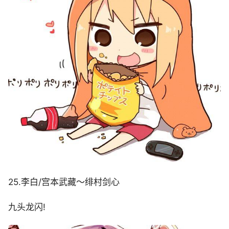
25.李白/宫本武藏～绯村剑心
九头龙闪!