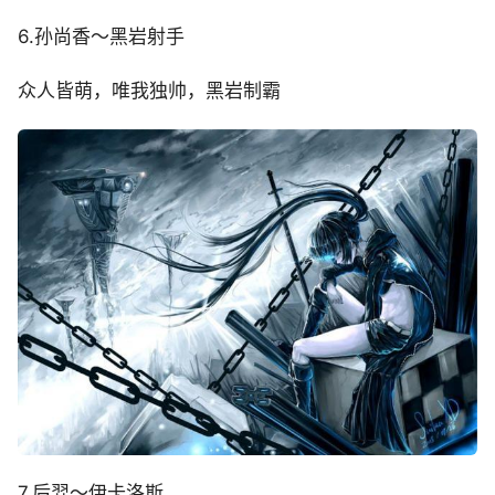
6.孙尚香～黑岩射手
众人皆萌，唯我独帅，黑岩制霸
7.后羿～伊卡洛斯