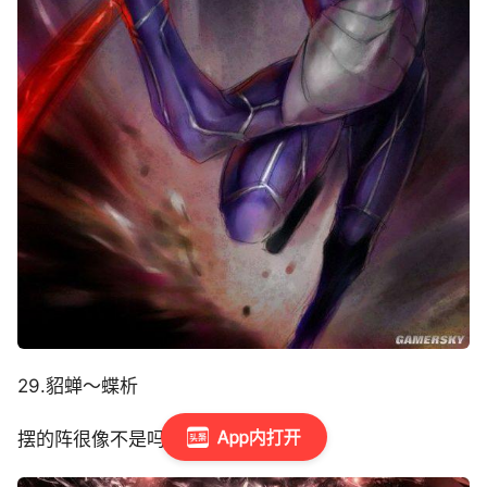
29.貂蝉～蝶析
App内打开
摆的阵很像不是吗