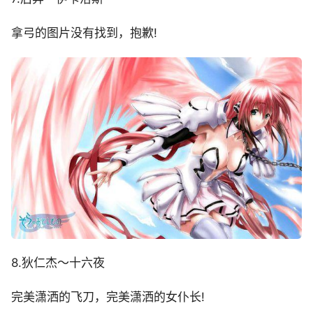
拿弓的图片没有找到，抱歉!
8.狄仁杰～十六夜
完美潇洒的飞刀，完美潇洒的女仆长!