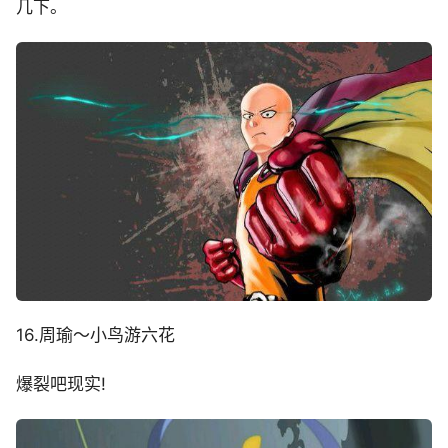
几下。
16.周瑜～小鸟游六花
爆裂吧现实!