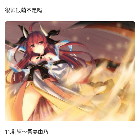
很帅很萌不是吗
11.荆轲～吾妻由乃