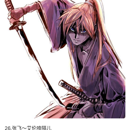
26.张飞～艾伦噎隔儿