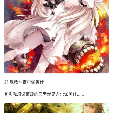
21.赢政～吉尔伽美什
其实我想说赢政的原型就是吉尔伽美什……