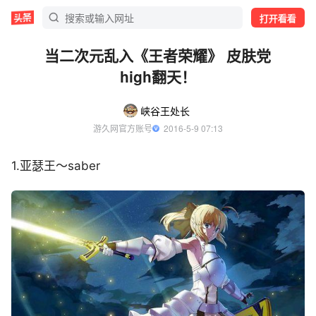
打开看看
当二次元乱入《王者荣耀》 皮肤党
high翻天！
峡谷王处长
游久网官方账号
  2016-5-9 07:13
1.亚瑟王～saber