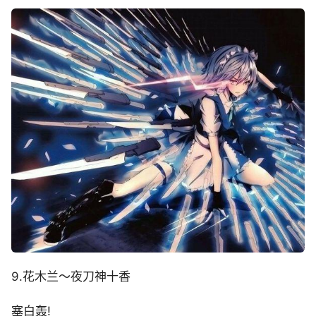
9.花木兰～夜刀神十香
塞白轰!