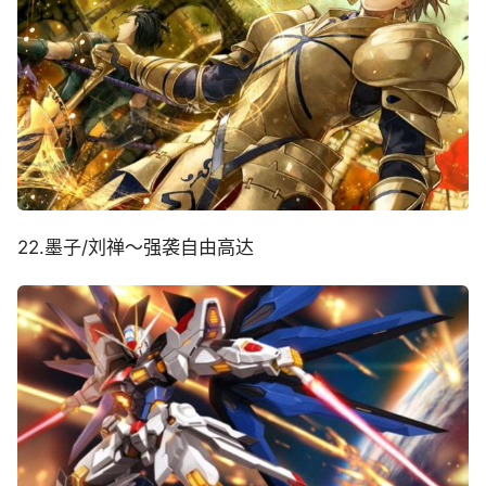
22.墨子/刘禅～强袭自由高达