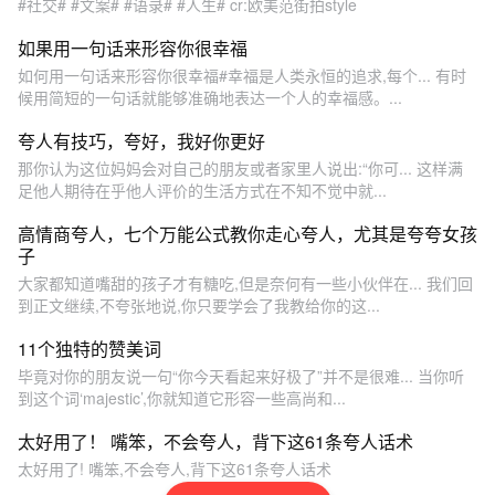
#社交# #文案# #语录# #人生# cr:欧美范街拍style
如果用一句话来形容你很幸福
如何用一句话来形容你很幸福#幸福是人类永恒的追求,每个... 有时
候用简短的一句话就能够准确地表达一个人的幸福感。...
夸人有技巧，夸好，我好你更好
那你认为这位妈妈会对自己的朋友或者家里人说出:“你可... 这样满
足他人期待在乎他人评价的生活方式在不知不觉中就...
高情商夸人，七个万能公式教你走心夸人，尤其是夸夸女孩
子
大家都知道嘴甜的孩子才有糖吃,但是奈何有一些小伙伴在... 我们回
到正文继续,不夸张地说,你只要学会了我教给你的这...
11个独特的赞美词
毕竟对你的朋友说一句“你今天看起来好极了”并不是很难... 当你听
到这个词‘majestic’,你就知道它形容一些高尚和...
太好用了！ 嘴笨，不会夸人，背下这61条夸人话术
太好用了! 嘴笨,不会夸人,背下这61条夸人话术