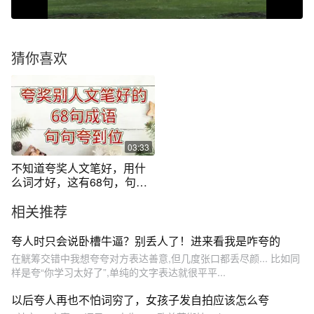
猜你喜欢
03:33
不知道夸奖人文笔好，用什
么词才好，这有68句，句句
夸到位
相关推荐
夸人时只会说卧槽牛逼？别丢人了！进来看我是咋夸的
在觥筹交错中我想夸夸对方表达善意,但几度张口都丢尽颜... 比如同
样是夸“你学习太好了”,单纯的文字表达就很平平...
以后夸人再也不怕词穷了，女孩子发自拍应该怎么夸 ​