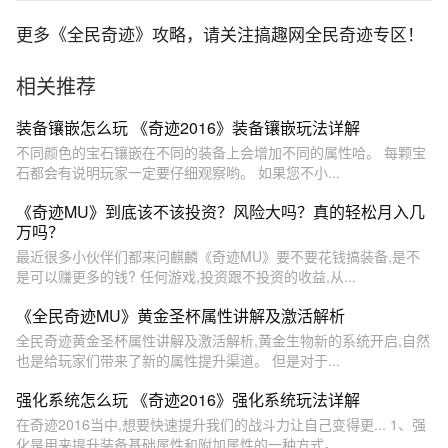
更多《全民奇迹》攻略，请关注搞趣网全民奇迹专区！
相关推荐
装备镶嵌怎么玩 《奇迹2016》装备镶嵌玩法详解
不同颜色的宝石镶嵌在不同的装备上会增加不同的属性哈。 每颗宝
石都会有说明玩家一定要仔细观察哟。 如果您不小...
《奇迹MU》到底该不该投资？风险大吗？真的轻松月入几
万吗？
最近很多小伙伴们都来问麒麟《奇迹MU》要不要花钱搞装备,是不
是可以赚更多的钱? 任何游戏,投资跟不投资的收益,从...
《全民奇迹MU》黄金圣杯属性讲解及激活解析
全民奇迹黄金圣杯属性讲解及激活解析,黄金生物新的系统开启,自然
也是给玩家们带来了新的属性提升渠道。 但是对于...
强化系统怎么玩 《奇迹2016》强化系统玩法详解
在奇迹2016当中,想要快速提升我们的战斗力让自己变得更... 1、强
化是用来提升装备基础属性和附加属性的一种方式。...