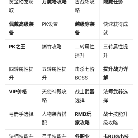
黄金幼龙获
万魔塔攻略
古战场攻
隐藏任务
取
略
佩戴高级装
PK设置
越级穿装
快速获得成
备
备
就
PK之王
爆竹攻略
二转属性
三转属性提
提升
升
四转属性提
五转属性提
击杀七阶
提升战力详
升
升
BOSS
解
VIP价格
天使神殿攻
战士武器
法师武器选
略
选择
择
弓箭手选择
人物装备搭
RMB玩
战士技能升
配
家攻略
级攻略
法师技能升
弓手技能升
各职业
卡BUG小技