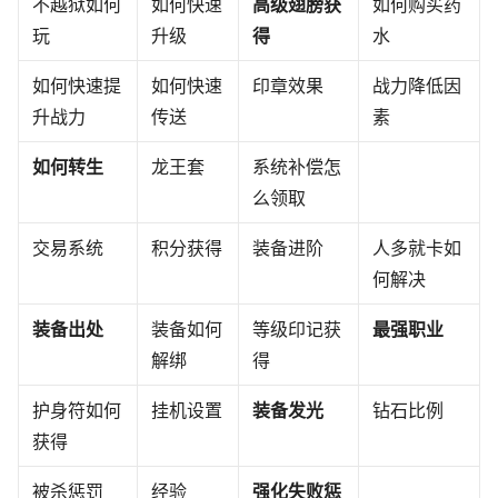
不越狱如何
如何快速
高级翅膀获
如何购买药
玩
升级
得
水
如何快速提
如何快速
印章效果
战力降低因
升战力
传送
素
如何转生
龙王套
系统补偿怎
么领取
交易系统
积分获得
装备进阶
人多就卡如
何解决
装备出处
装备如何
等级印记获
最强职业
解绑
得
护身符如何
挂机设置
装备发光
钻石比例
获得
被杀惩罚
经验
强化失败惩