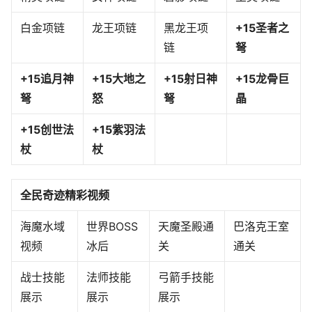
白金项链
龙王项链
黑龙王项
+15圣者之
链
弩
+15追月神
+15大地之
+15射日神
+15龙骨巨
弩
怒
弩
晶
+15创世法
+15紫羽法
杖
杖
全民奇迹精彩视频
海魔水域
世界BOSS
天魔圣殿通
巴洛克王室
视频
冰后
关
通关
战士技能
法师技能
弓箭手技能
展示
展示
展示