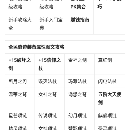
级攻略
级攻略
PK集合
巧
新手攻略大
新手入门宝
赚钱指南
全
典
全民奇迹装备属性图文攻略
+15破坏之
+15信仰之
雷神之剑
真红剑
剑
杖
断月之刃
毁灭法杖
玛雅法杖
闪电法杖
温蒂之弩
女神之弩
诱惑之弩
五阶大天使
剑
星芒项链
传说项链
幻月项链
麒麟项链
精灵项链
女神项链
碧影项链
圣灵项链