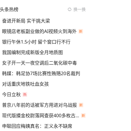
头条热榜
换一换
奋进开新局 实干挑大梁
眼镜店老板副业做的AI视频火到海外
银行午休1.5小时 留个窗口行不行
我国编制完成新版全月地质图
女子开一天一夜空调后二氧化碳中毒
韩媒：韩足协7场比赛性贿赂20名裁判
对话重庆地铁吐血女孩
今日立秋
普京八年前的话被军方用进对乌战报
现代版摸金校尉落网查获400多枚古币
申聪回应梅姨真名：正义永不缺席