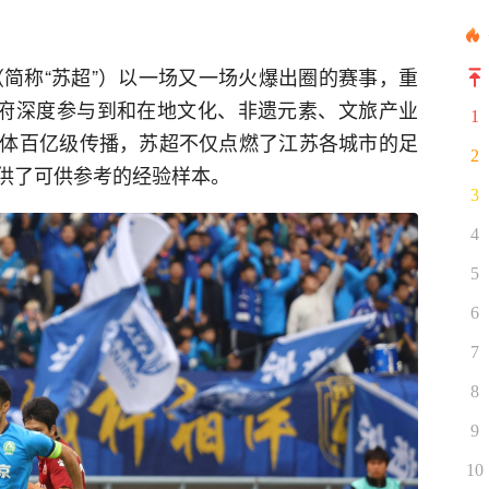
（简称“苏超”）以一场又一场火爆出圈的赛事，重
政府深度参与到和在地文化、非遗元素、文旅产业
1
体百亿级传播，苏超不仅点燃了江苏各城市的足
2
供了可供参考的经验样本。
3
4
5
6
7
8
9
10