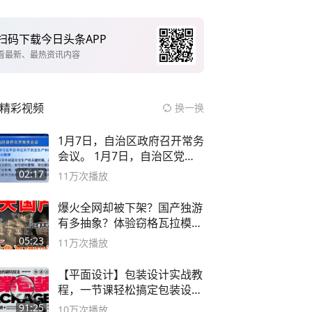
扫码下载今日头条APP
看最新、最热资讯内容
精彩视频
换一换
1月7日，自治区政府召开常务
会议。 1月7日，自治区党委
副书记
02:17
11万
次播放
爆火全网却被下架？国产独游
有多抽象？体验窃格瓦拉模拟
器！
05:23
11万
次播放
【平面设计】包装设计实战教
程，一节课轻松搞定包装设计
流程！
91:25
10万
次播放