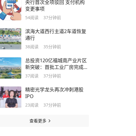
央行首次全项驳回 支付机构
变更事项
54
阅读
37分钟前
滨海大道西行主道2车道恢复
通行
38
阅读
35分钟前
总投资120亿福城南产业片区
新突破：首批工业厂房完成移
交
37
阅读
37分钟前
精密光学龙头再次冲刺港股
IPO
23
阅读
37分钟前
查看更多