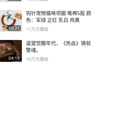
钩针宠物猫咪项圈 唯棉5股 颜
色：军绿 正红 乳白 鸡黄
10:21
11万
次播放
遥望觉醒年代，《热血》铸就
警魂。
04:19
10万
次播放