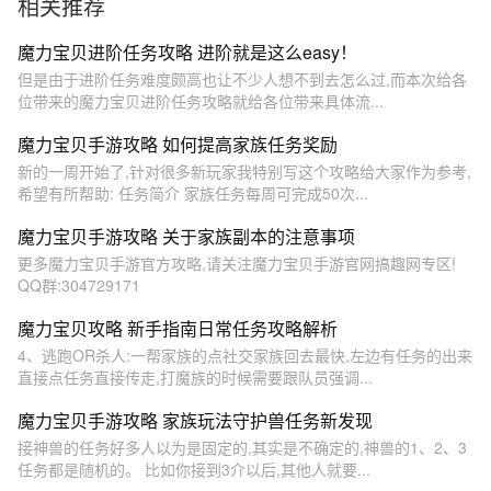
相关推荐
魔力宝贝进阶任务攻略 进阶就是这么easy！
但是由于进阶任务难度颇高也让不少人想不到去怎么过,而本次给各
位带来的魔力宝贝进阶任务攻略就给各位带来具体流...
魔力宝贝手游攻略 如何提高家族任务奖励
新的一周开始了,针对很多新玩家我特别写这个攻略给大家作为参考,
希望有所帮助: 任务简介 家族任务每周可完成50次...
魔力宝贝手游攻略 关于家族副本的注意事项
更多魔力宝贝手游官方攻略,请关注魔力宝贝手游官网搞趣网专区!
QQ群:304729171
魔力宝贝攻略 新手指南日常任务攻略解析
4、逃跑OR杀人:一帮家族的点社交家族回去最快,左边有任务的出来
直接点任务直接传走,打魔族的时候需要跟队员强调...
魔力宝贝手游攻略 家族玩法守护兽任务新发现
接神兽的任务好多人以为是固定的,其实是不确定的,神兽的1、2、3
任务都是随机的。 比如你接到3介以后,其他人就要...