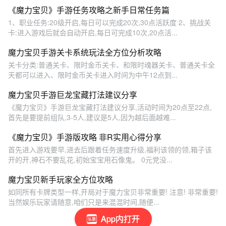
《魔力宝贝》手游任务攻略之新手日常任务篇
1、职业任务:20级开启,每日可以完成20次,30点活跃度 2、挑战关
卡:进入游戏后就会自动开启,每日可完成10次,20点活...
魔力宝贝手游关卡系统玩法全方位分析攻略
关卡分类:普通关卡、限时金币关卡、和限时魂器关卡、普通关卡全
天都可以进入、限时金币关卡进入时间为中午12点到...
魔力宝贝手游巨龙宝藏打法建议分享
《魔力宝贝》手游巨龙宝藏打法建议分享,活动时间为20点至22点,
首先是要提前组队,3-5人,建议是5人,因为越后面越难...
《魔力宝贝》手游版攻略 非R实用心得分享
首先进入游戏要早,进去后跟着任务速度升级,福利该领的领,箱子该
开的开,神石不要乱花,初始宝宝用石像鬼。 0元党没...
魔力宝贝新手玩家全方位攻略
如同所有卡牌类型一样,开局对于魔力宝贝非常重要! 注意! 非常重要!
当然娱乐玩家请随意,咱们只是来混混时间,随便...
App内打开