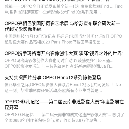
成都——OPPO今日正式发布其全新一代年度影像旗舰Find ... Find
X8系列:超轻薄直屏与全新影像技术Find X8系列采用...
OPPO亮相巴黎国际摄影艺术展 与哈苏宣布联合研发新一
代超光影影像系统
中国网科技11月10日讯(记者 杨月月)法国当地时间11月9日,OPPO
超影像大赛作品亮相2023 Paris Photo巴黎国际摄影艺...
OPPO携手玛格南开启影像创作大赛 演绎“视界之外的世界”
OPPO玛格南影像创作大赛也同时启动,以鼓励更多年轻人通...
OPPO影像沙龙活动上,三位先锋创作者:玛格南摄影师Lua R...
支持实况照片分享 OPPO Reno12系列惊艳登场
值此毕业之际,OPPO超影像大赛联合Reno12系列,共同发起「Live
这一刻」毕业季影像征集活动,鼓励所有毕业生或曾是...
“OPPO•非凡记忆——第二届云南非遗影像大赛”年度影展在
昆开幕
OPPO•非凡记忆——第二届云南非物质文化遗产影像大赛”... 吸引了
全国3686名创作者积极参与,累计收到超3.6万件聚焦...