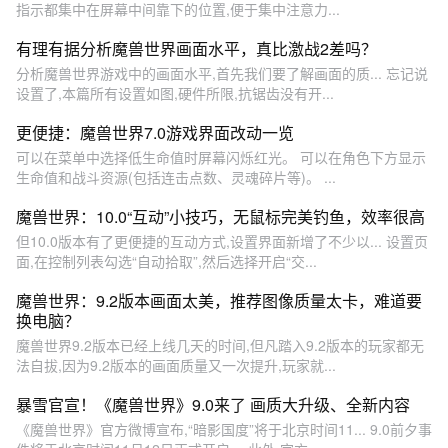
指示都集中在屏幕中间靠下的位置,便于集中注意力...
有理有据分析魔兽世界画面水平，真比激战2差吗？
分析魔兽世界游戏中的画面水平,首先我们要了解画面的质... 忘记说
设置了,本篇所有设置如图,硬件所限,抗锯齿没有开...
更便捷：魔兽世界7.0游戏界面改动一览
可以在菜单中选择低生命值时屏幕闪烁红光。 可以在角色下方显示
生命值和战斗资源(包括连击点数、灵魂碎片等)。 ...
魔兽世界：10.0“互动”小技巧，无鼠标完美钓鱼，效率很高
但10.0版本有了更便捷的互动方式,设置界面新增了不少以... 设置页
面,在控制列表勾选“自动拾取”,然后选择开启“交...
魔兽世界：9.2版本画面太美，推荐图像质量太卡，难道要
换电脑？
魔兽世界9.2版本已经上线几天的时间,但凡踏入9.2版本的玩家都无
法自拔,因为9.2版本的画面质量又一次提升,玩家就...
暴雪官宣！《魔兽世界》9.0来了 画质大升级、全新内容
《魔兽世界》官方微博宣布,“暗影国度”将于北京时间11... 9.0前夕事