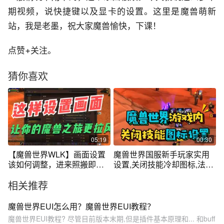
期视频，说快捷键以及显卡的设置。这里是魔兽萌新
站，我是老墨，祝大家魔兽愉快，下课！
点赞+关注。
猜你喜欢
05:19
00:30
【魔兽世界WLK】画面设置
魔兽世界国服新手玩家实用
该如何调整，进来照搬即可
设置,关闭技能冷却图标,法师
还有详细解读
大小括号显示,战场姓名版关
相关推荐
闭#魔兽世界怀旧服 #巫妖王
之怒 #暴雪国服回归
魔兽世界EUI怎么用？魔兽世界EUI教程？
魔兽世界EUI教程? 尽管目前版本末期,但是插件基本原理和... 和buff