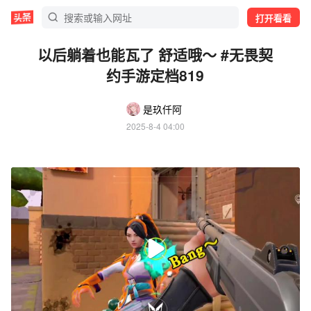
打开看看
以后躺着也能瓦了 舒适哦～ #无畏契
约手游定档819
是玖仟阿
2025-8-4 04:00