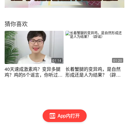
猜你喜欢
01:14
01:20
40天速成激素鸡？变异多腿
长着蟹腿的变异鸡，是自然
鸡？鸡的5个谣言，你听过哪
形成还是人为结果？（辟
个？#科普 #涨知识 #粉碎谣
谣）
言 #健康 @抖音短视频
App内打开